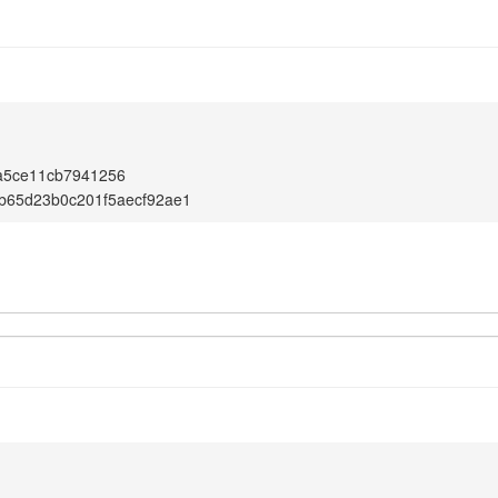
a5ce11cb7941256
b65d23b0c201f5aecf92ae1