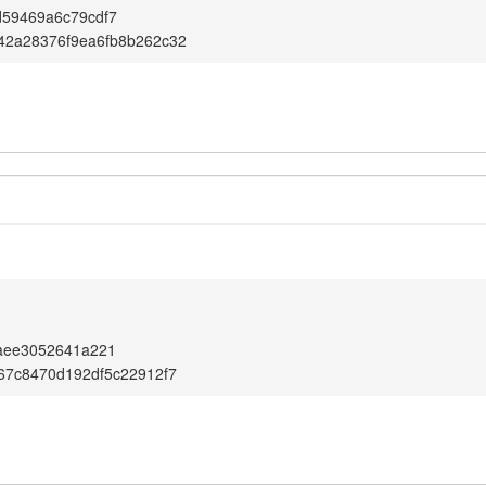
d59469a6c79cdf7
42a28376f9ea6fb8b262c32
baee3052641a221
67c8470d192df5c22912f7