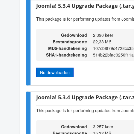
Joomla! 5.3.4 Upgrade Package (.tar.
This package is for performing updates from Joomla!
Gedownload
2.390 keer
Bestandsgrootte
22,33 MB
MD5-handtekening
107cb8f79c4728cc35
SHA1-handtekening
514b22bfae0250f11a
Nu downloaden
Joomla! 5.3.4 Upgrade Package (.tar.z
This package is for performing updates from Joomla!
Gedownload
3.257 keer
Bestandsgrootte
15,32 MB