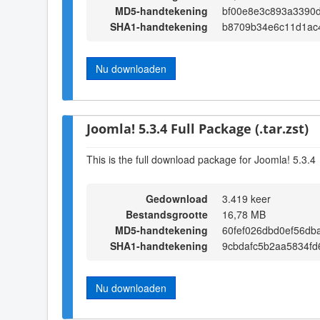
MD5-handtekening
bf00e8e3c893a3390
SHA1-handtekening
b8709b34e6c11d1ac
Nu downloaden
Joomla! 5.3.4 Full Package (.tar.zst)
This is the full download package for Joomla! 5.3.4
Gedownload
3.419 keer
Bestandsgrootte
16,78 MB
MD5-handtekening
60fef026dbd0ef56d
SHA1-handtekening
9cbdafc5b2aa5834fd
Nu downloaden