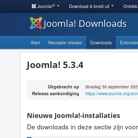
®
Joomla!
Download & breid uit
Ontdek
Joomla! Downloads
Start
Nieuwste release
Downloads
Extensie
Joomla! 5.3.4
Uitgebracht op
dinsdag 30 september 202
Release aankondiging
https://www.joomla.org/an
Nieuwe Joomla!-installaties
De downloads in deze sectie zijn voor