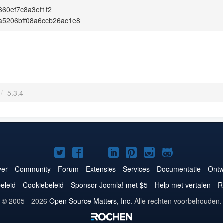
60ef7c8a3ef1f2
a5206bff08a6ccb26ac1e8
/
5.3.4
Joomla!
Joomla!
Joomla!
Joomla!
Joomla!
Joomla!
Joomla!
op
op
op
op
op
op
op
er
Community
Forum
Extensies
Services
Documentatie
Ontw
Twitter
Facebook
YouTube
LinkedIn
Pinterest
Instagram
GitHub
eleid
Cookiebeleid
Sponsor Joomla! met $5
Help met vertalen
R
© 2005 - 2026
Open Source Matters, Inc.
Alle rechten voorbehouden.