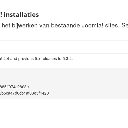
 installaties
r het bijwerken van bestaande Joomla! sites. S
 4.4 and previous 5.x releases to 5.3.4.
885ff074c2868e
3b5ca47d0cb1af83e5f4420