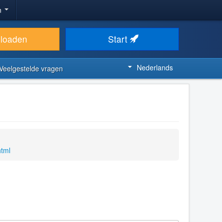
n
loaden
Start
Nederlands
Veelgestelde vragen
html