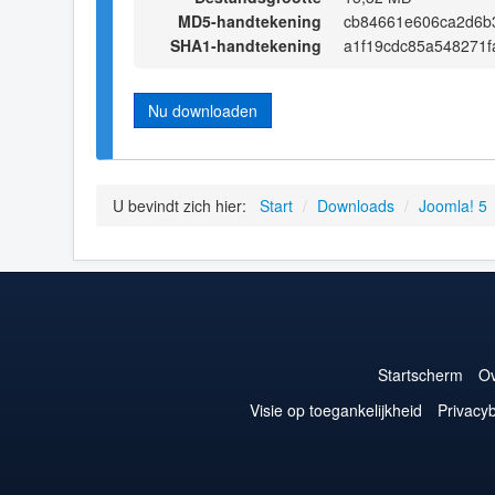
MD5-handtekening
cb84661e606ca2d6b3
SHA1-handtekening
a1f19cdc85a548271f
Nu downloaden
U bevindt zich hier:
Start
/
Downloads
/
Joomla! 5
Startscherm
Ov
Visie op toegankelijkheid
Privacyb