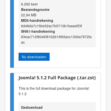
6.292 keer
Bestandsgrootte
22,94 MB
MD5-handtekening
6d48da7c15be52ac7b5710b1baaa5f3f
SHA1-handtekening
83eac712f8046f8162619f65acc1306a7872fa
ac
Nu downloaden
Joomla! 5.1.2 Full Package (.tar.zst)
This is the full download package for Joomla!
5.1.2
Gedownload