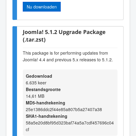
Nu downloaden
Joomla! 5.1.2 Upgrade Package
(.tar.zst)
This package is for performing updates from
Joomla! 4.4 and previous 5.x releases to 5.1.2.
Gedownload
6.635 keer
Bestandsgrootte
14,61 MB
MD5-handtekening
25e1386ddc2f44e85a807b5a27407a38
SHA1-handtekening
58a5e20d8bf95d323baf74a5a7cdf457696c04
cf