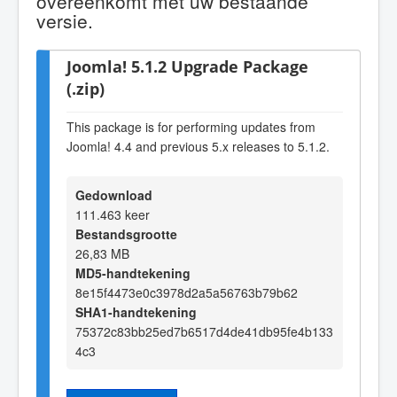
overeenkomt met uw bestaande
versie.
Joomla! 5.1.2 Upgrade Package
(.zip)
This package is for performing updates from
Joomla! 4.4 and previous 5.x releases to 5.1.2.
Gedownload
111.463 keer
Bestandsgrootte
26,83 MB
MD5-handtekening
8e15f4473e0c3978d2a5a56763b79b62
SHA1-handtekening
75372c83bb25ed7b6517d4de41db95fe4b133
4c3