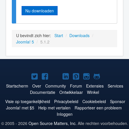
Nu downloaden
U bevindt zich hier:
Start
/
Downloads
/
Joomla! 5
/
5.1.2
Joomla!
Joomla!
Joomla!
Joomla!
Joomla!
Joomla!
Joomla!
op
op
op
op
op
op
op
Startscherm
Over
Community
Forum
Extensies
Services
Documentatie
Ontwikkelaar
Winkel
Twitter
Facebook
YouTube
LinkedIn
Pinterest
Instagram
GitHub
Visie op toegankelijkheid
Privacybeleid
Cookiebeleid
Sponsor
Joomla! met $5
Help met vertalen
Rapporteer een probleem
Inloggen
© 2005 - 2026
Open Source Matters, Inc.
Alle rechten voorbehouden.