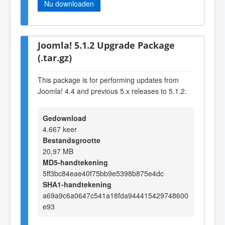
Nu downloaden
Joomla! 5.1.2 Upgrade Package
(.tar.gz)
This package is for performing updates from
Joomla! 4.4 and previous 5.x releases to 5.1.2.
Gedownload
4.667 keer
Bestandsgrootte
20,97 MB
MD5-handtekening
5ff3bc84eae40f75bb9e5398b875e4dc
SHA1-handtekening
a69a9c6a0647c541a18fda944415429748600
e93