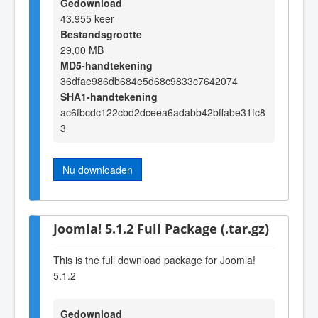
Gedownload
43.955 keer
Bestandsgrootte
29,00 MB
MD5-handtekening
36dfae986db684e5d68c9833c7642074
SHA1-handtekening
ac6fbcdc122cbd2dceea6adabb42bffabe31fc8
3
Nu downloaden
Joomla! 5.1.2 Full Package (.tar.gz)
This is the full download package for Joomla!
5.1.2
Gedownload