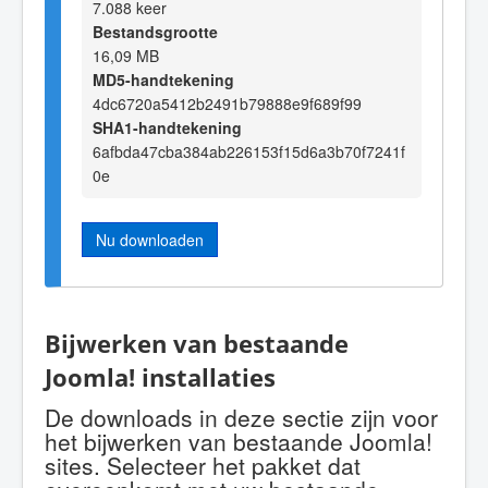
7.088 keer
Bestandsgrootte
16,09 MB
MD5-handtekening
4dc6720a5412b2491b79888e9f689f99
SHA1-handtekening
6afbda47cba384ab226153f15d6a3b70f7241f
0e
Nu downloaden
Bijwerken van bestaande
Joomla! installaties
De downloads in deze sectie zijn voor
het bijwerken van bestaande Joomla!
sites. Selecteer het pakket dat