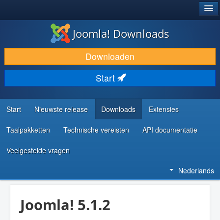
®
JOOMLA!
Joomla! Downloads
DOWNLOAD & BREID UIT
Downloaden
ONTDEK & LEER
Start
COMMUNITY & ONDERSTEUNING
ONTWIKKELAARSBRONNEN
Start
Nieuwste release
Downloads
Extensies
Taalpakketten
Technische vereisten
API documentatie
Veelgestelde vragen
Nederlands
Joomla! 5.1.2