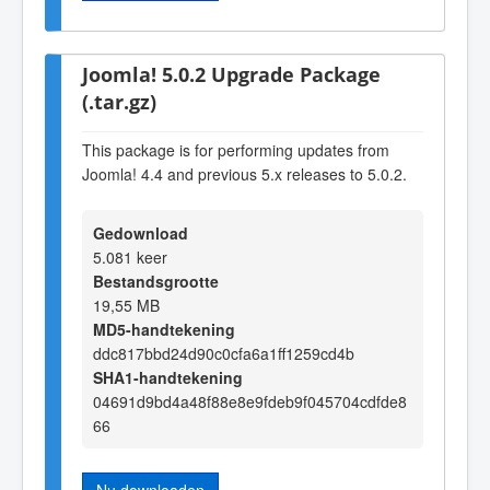
Joomla! 5.0.2 Upgrade Package
(.tar.gz)
This package is for performing updates from
Joomla! 4.4 and previous 5.x releases to 5.0.2.
Gedownload
5.081 keer
Bestandsgrootte
19,55 MB
MD5-handtekening
ddc817bbd24d90c0cfa6a1ff1259cd4b
SHA1-handtekening
04691d9bd4a48f88e8e9fdeb9f045704cdfde8
66
Nu downloaden