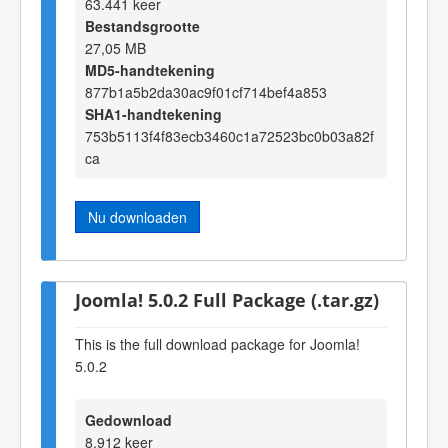
63.441 keer
Bestandsgrootte
27,05 MB
MD5-handtekening
877b1a5b2da30ac9f01cf714bef4a853
SHA1-handtekening
753b5113f4f83ecb3460c1a72523bc0b03a82f
ca
Nu downloaden
Joomla! 5.0.2 Full Package (.tar.gz)
This is the full download package for Joomla!
5.0.2
Gedownload
8.912 keer