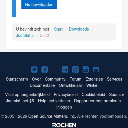
Nu downloaden
U bevindt zich hier:
Start
/
Downloads
/
Joomla! 5
/
5.0.2
Joomla!
Joomla!
Joomla!
Joomla!
Joomla!
Joomla!
Joomla!
op
op
op
op
op
op
op
Startscherm
Over
Community
Forum
Extensies
Services
Documentatie
Ontwikkelaar
Winkel
Twitter
Facebook
YouTube
LinkedIn
Pinterest
Instagram
GitHub
Visie op toegankelijkheid
Privacybeleid
Cookiebeleid
Sponsor
Joomla! met $5
Help met vertalen
Rapporteer een probleem
Inloggen
© 2005 - 2026
Open Source Matters, Inc.
Alle rechten voorbehouden.