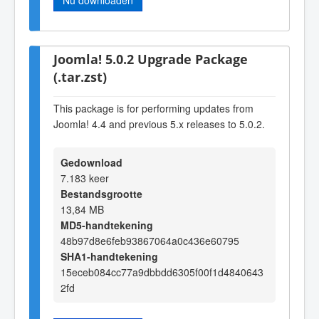
Joomla! 5.0.2 Upgrade Package
(.tar.zst)
This package is for performing updates from
Joomla! 4.4 and previous 5.x releases to 5.0.2.
Gedownload
7.183 keer
Bestandsgrootte
13,84 MB
MD5-handtekening
48b97d8e6feb93867064a0c436e60795
SHA1-handtekening
15eceb084cc77a9dbbdd6305f00f1d4840643
2fd