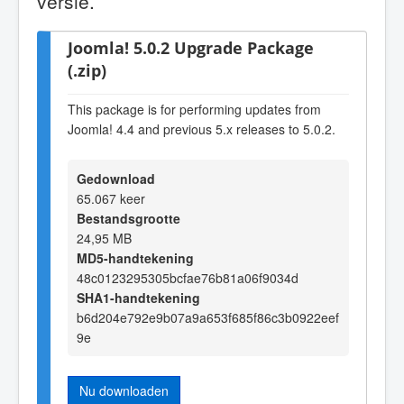
versie.
Joomla! 5.0.2 Upgrade Package
(.zip)
This package is for performing updates from
Joomla! 4.4 and previous 5.x releases to 5.0.2.
Gedownload
65.067 keer
Bestandsgrootte
24,95 MB
MD5-handtekening
48c0123295305bcfae76b81a06f9034d
SHA1-handtekening
b6d204e792e9b07a9a653f685f86c3b0922eef
9e
Nu downloaden