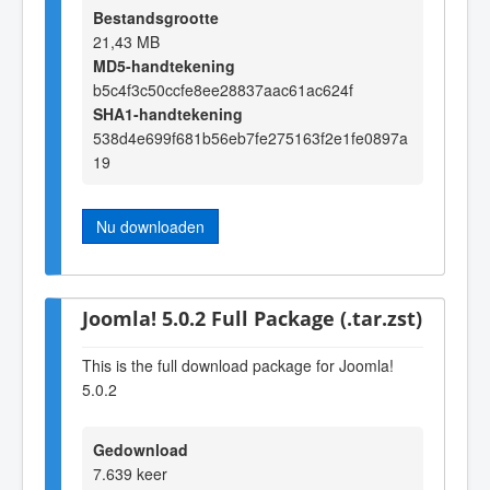
Bestandsgrootte
21,43 MB
MD5-handtekening
b5c4f3c50ccfe8ee28837aac61ac624f
SHA1-handtekening
538d4e699f681b56eb7fe275163f2e1fe0897a
19
Nu downloaden
Joomla! 5.0.2 Full Package (.tar.zst)
This is the full download package for Joomla!
5.0.2
Gedownload
7.639 keer