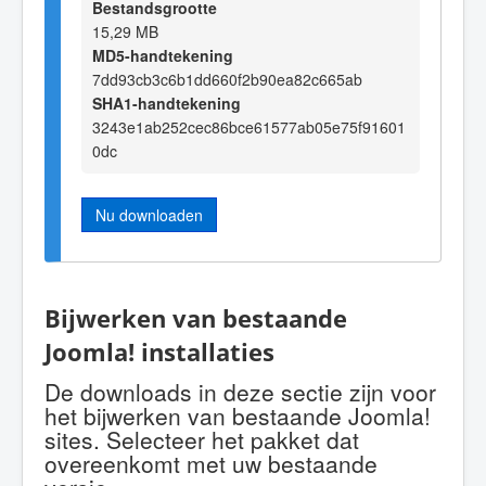
Bestandsgrootte
15,29 MB
MD5-handtekening
7dd93cb3c6b1dd660f2b90ea82c665ab
SHA1-handtekening
3243e1ab252cec86bce61577ab05e75f91601
0dc
Nu downloaden
Bijwerken van bestaande
Joomla! installaties
De downloads in deze sectie zijn voor
het bijwerken van bestaande Joomla!
sites. Selecteer het pakket dat
overeenkomt met uw bestaande