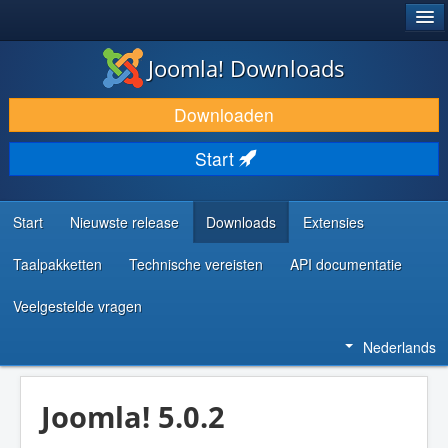
®
JOOMLA!
Joomla! Downloads
DOWNLOAD & BREID UIT
Downloaden
ONTDEK & LEER
Start
COMMUNITY & ONDERSTEUNING
ONTWIKKELAARSBRONNEN
Start
Nieuwste release
Downloads
Extensies
Taalpakketten
Technische vereisten
API documentatie
Veelgestelde vragen
Nederlands
Joomla! 5.0.2