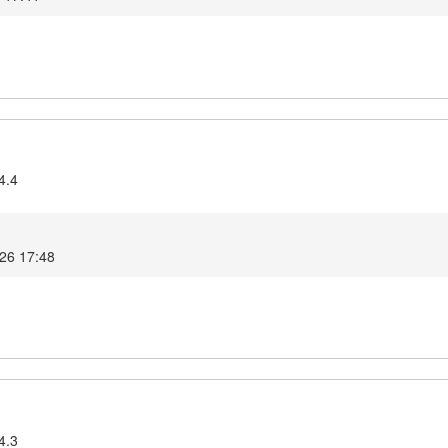
4.4
026 17:48
4.3