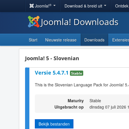
®
Joomla!
Download & breid uit
Ontdek
Joomla! Downloads
Start
Nieuwste release
Downloads
Extensie
Joomla! 5 - Slovenian
Versie 5.4.7.1
Stable
This is the Slovenian Language Pack for Joomla! 5.
Maturity
Stable
Uitgebracht op
dinsdag 07 juli 2026 
Bekijk bestanden