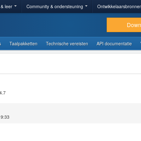
 & leer
Community & ondersteuning
Ontwikkelaarsbronne
Down
s
Taalpakketten
Technische vereisten
API documentatie
4.7
19:33