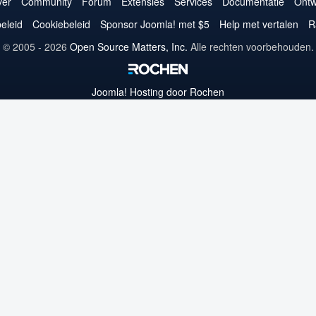
op
op
op
op
op
op
op
er
Community
Forum
Extensies
Services
Documentatie
Ontw
Twitter
Facebook
YouTube
LinkedIn
Pinterest
Instagram
GitHub
eleid
Cookiebeleid
Sponsor Joomla! met $5
Help met vertalen
R
© 2005 - 2026
Open Source Matters, Inc.
Alle rechten voorbehouden.
Joomla!
Hosting door Rochen