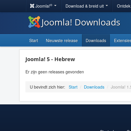
®
Joomla!
Download & breid uit
Ontdek
Joomla! Downloads
Start
Nieuwste release
Downloads
Extensie
Joomla! 5 - Hebrew
Er zijn geen releases gevonden
U bevindt zich hier:
Start
/
Downloads
/
Joomla! 1.5