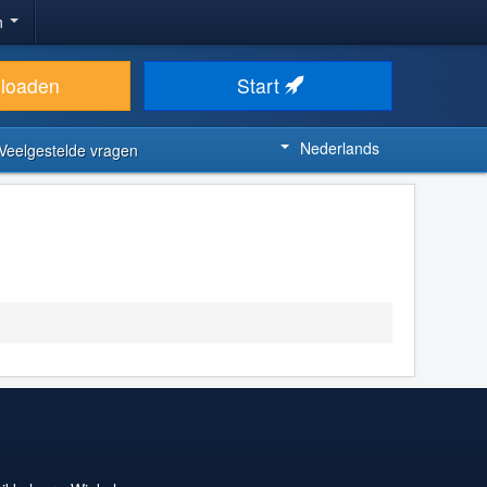
n
loaden
Start
Nederlands
Veelgestelde vragen