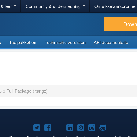
 & leer
Community & ondersteuning
Ontwikkelaarsbronne
Down
s
Taalpakketten
Technische vereisten
API documentatie
.6 Full Package (.tar.gz)
Joomla!
Joomla!
Joomla!
Joomla!
Joomla!
Joomla!
Joomla!