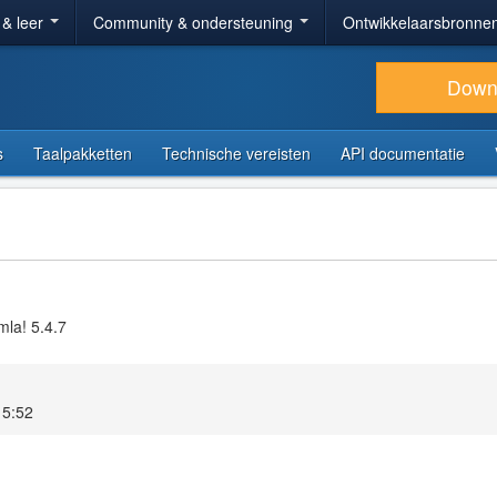
 & leer
Community & ondersteuning
Ontwikkelaarsbronne
Down
s
Taalpakketten
Technische vereisten
API documentatie
mla! 5.4.7
15:52