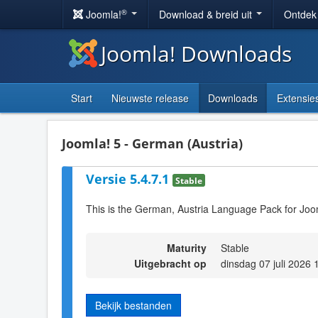
®
Joomla!
Download & breid uit
Ontdek
Joomla! Downloads
Start
Nieuwste release
Downloads
Extensie
Joomla! 5 - German (Austria)
Versie 5.4.7.1
Stable
This is the German, Austria Language Pack for Joo
Maturity
Stable
Uitgebracht op
dinsdag 07 juli 2026 
Bekijk bestanden