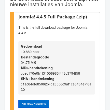
nieuwe installaties van Joomla.
Joomla! 4.4.5 Full Package (.zip)
This is the full download package for Joomla!
4.4.5
Gedownload
10.889 keer
Bestandsgrootte
24,75 MB
MD5-handtekening
cdec170e0b1f31056985f443c3794f58
SHA1-handtekening
c1ac64dfe85062b4ca3556c9af1ce8434e7f8a
30
Nu downloaden