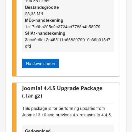
104.581 keer
Bestandsgrootte
28,33 MB
MD5-handtekening
1a17e9ba205e0e3724ad7788b4b58979
SHA1-handtekening
3ace9e9d12e4551f1a6682979010c39b013d7
dfd
Nu downloaden
Joomla! 4.4.5 Upgrade Package
(.tar.gz)
This package is for performing updates from
Joomla! 3.10 and previous 4.x releases to 4.4.5.
Gedownload