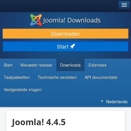
®
JOOMLA!
Joomla! Downloads
DOWNLOAD & BREID UIT
Downloaden
ONTDEK & LEER
Start
COMMUNITY & ONDERSTEUNING
ONTWIKKELAARSBRONNEN
Start
Nieuwste release
Downloads
Extensies
Taalpakketten
Technische vereisten
API documentatie
Veelgestelde vragen
Nederlands
Joomla! 4.4.5