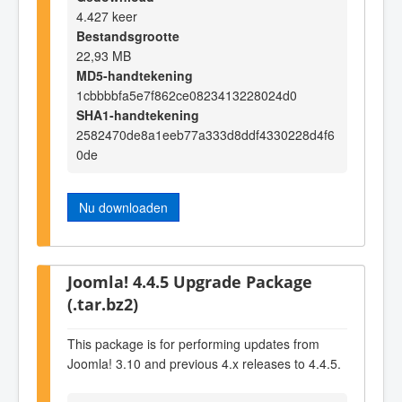
4.427 keer
Bestandsgrootte
22,93 MB
MD5-handtekening
1cbbbbfa5e7f862ce0823413228024d0
SHA1-handtekening
2582470de8a1eeb77a333d8ddf4330228d4f6
0de
Nu downloaden
Joomla! 4.4.5 Upgrade Package
(.tar.bz2)
This package is for performing updates from
Joomla! 3.10 and previous 4.x releases to 4.4.5.