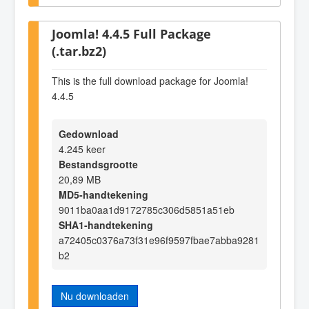
Joomla! 4.4.5 Full Package
(.tar.bz2)
This is the full download package for Joomla!
4.4.5
Gedownload
4.245 keer
Bestandsgrootte
20,89 MB
MD5-handtekening
9011ba0aa1d9172785c306d5851a51eb
SHA1-handtekening
a72405c0376a73f31e96f9597fbae7abba9281
b2
Nu downloaden