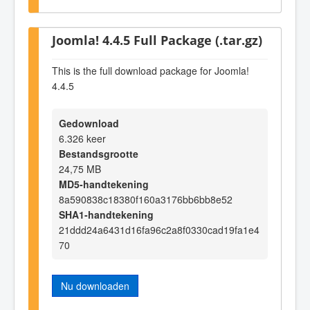
Joomla! 4.4.5 Full Package (.tar.gz)
This is the full download package for Joomla!
4.4.5
Gedownload
6.326 keer
Bestandsgrootte
24,75 MB
MD5-handtekening
8a590838c18380f160a3176bb6bb8e52
SHA1-handtekening
21ddd24a6431d16fa96c2a8f0330cad19fa1e4
70
Nu downloaden