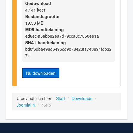
Gedownload
4.141 keer
Bestandsgrootte
19,33 MB
MD5-handtekening
ed6ec4f5abb82ea7d79cca8c7850ee1a
SHA1-handtekening
bd0f5dba498d5495cd9078423f1743694fdb32
71
Nu downloaden
U bevindt zich hier:
Start
/
Downloads
/
Joomla! 4
/
4.4.5