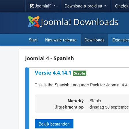
®
Joomla!
Download & breid uit
Ontdek
Joomla! Downloads
Start
Nieuwste release
Downloads
Extensie
Joomla! 4 - Spanish
Versie 4.4.14.1
Stable
This is the Spanish Language Pack for Joomla! 4.4
Maturity
Stable
Uitgebracht op
dinsdag 30 septembe
Bekijk bestanden