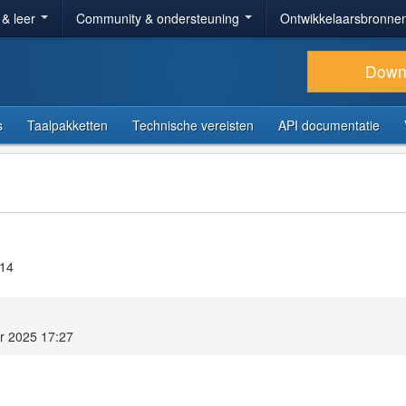
 & leer
Community & ondersteuning
Ontwikkelaarsbronne
Down
s
Taalpakketten
Technische vereisten
API documentatie
.14
r 2025 17:27