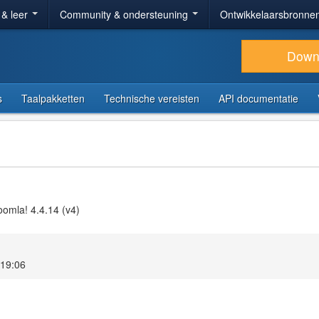
 & leer
Community & ondersteuning
Ontwikkelaarsbronne
Down
s
Taalpakketten
Technische vereisten
API documentatie
omla! 4.4.14 (v4)
 19:06