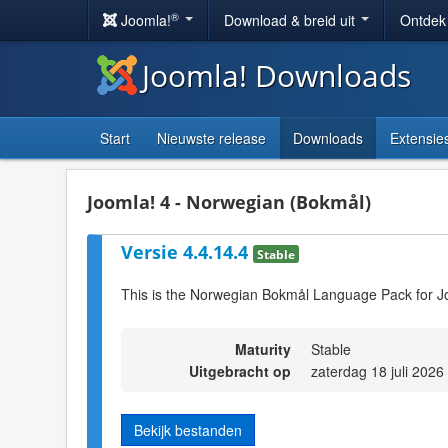
®
Joomla!
Download & breid uit
Ontdek
Joomla! Downloads
Start
Nieuwste release
Downloads
Extensie
Joomla! 4 - Norwegian (Bokmål)
Versie 4.4.14.4
Stable
This is the Norwegian Bokmål Language Pack for Jo
Maturity
Stable
Uitgebracht op
zaterdag 18 juli 2026
Bekijk bestanden