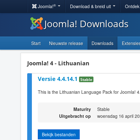
®
Joomla!
Download & breid uit
Ontdek
Joomla! Downloads
Start
Nieuwste release
Downloads
Extensie
Joomla! 4 - Lithuanian
Versie 4.4.14.1
Stable
This is the Lithuanian Language Pack for Joomla! 4
Maturity
Stable
Uitgebracht op
woensdag 16 april 2
Bekijk bestanden