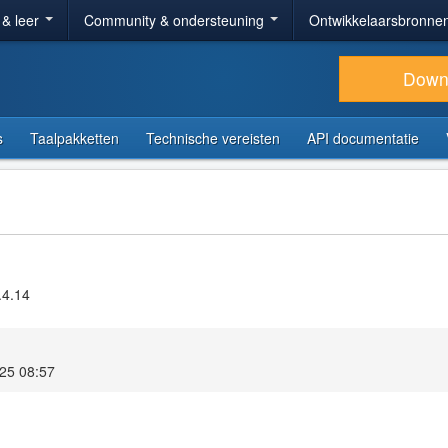
 & leer
Community & ondersteuning
Ontwikkelaarsbronne
Down
s
Taalpakketten
Technische vereisten
API documentatie
.4.14
025 08:57