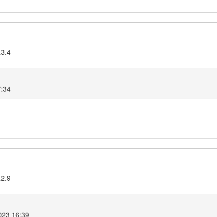
.3.4
7:34
.2.9
023 16:39