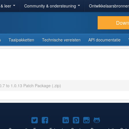
 & leer
Community & ondersteuning
Ontwikkelaarsbronne
Down
s
Taalpakketten
Technische vereisten
API documentatie
0.7 to 1.0.13 Patch Package (.zip)
Joomla!
Joomla!
Joomla!
Joomla!
Joomla!
Joomla!
Joomla!