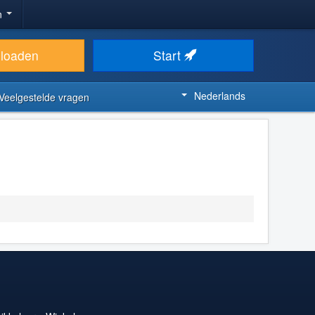
n
loaden
Start
Nederlands
Veelgestelde vragen