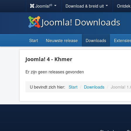
®
Joomla!
Download & breid uit
Ontdek
Joomla! Downloads
Start
Nieuwste release
Downloads
Extensie
Joomla! 4 - Khmer
Er zijn geen releases gevonden
U bevindt zich hier:
Start
/
Downloads
/
Joomla! 1.