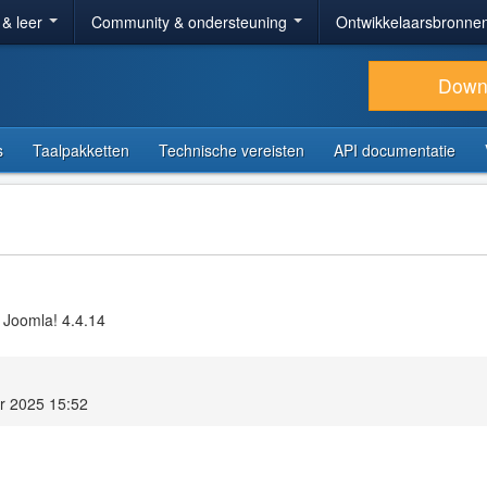
 & leer
Community & ondersteuning
Ontwikkelaarsbronne
Down
s
Taalpakketten
Technische vereisten
API documentatie
 Joomla! 4.4.14
r 2025 15:52