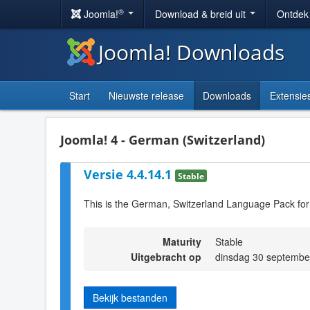
®
Joomla!
Download & breid uit
Ontdek
Joomla! Downloads
Start
Nieuwste release
Downloads
Extensie
Joomla! 4 - German (Switzerland)
Versie 4.4.14.1
Stable
This is the German, Switzerland Language Pack for
Maturity
Stable
Uitgebracht op
dinsdag 30 septembe
Bekijk bestanden