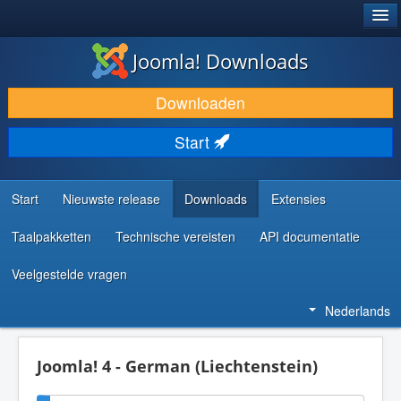
®
JOOMLA!
Joomla! Downloads
DOWNLOAD & BREID UIT
Downloaden
ONTDEK & LEER
Start
COMMUNITY & ONDERSTEUNING
ONTWIKKELAARSBRONNEN
Start
Nieuwste release
Downloads
Extensies
Taalpakketten
Technische vereisten
API documentatie
Veelgestelde vragen
Nederlands
Joomla! 4 - German (Liechtenstein)