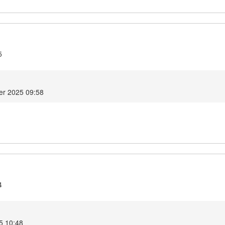
5
r 2025 09:58
4
5 10:48