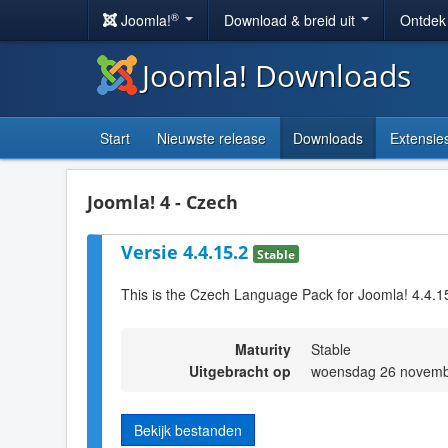
®
Joomla!
Download & breid uit
Ontdek
Joomla! Downloads
Start
Nieuwste release
Downloads
Extensie
Joomla! 4 - Czech
Versie 4.4.15.2
Stable
This is the Czech Language Pack for Joomla! 4.4.1
Maturity
Stable
Uitgebracht op
woensdag 26 novemb
Bekijk bestanden