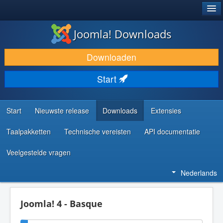
®
JOOMLA!
Joomla! Downloads
DOWNLOAD & BREID UIT
Downloaden
ONTDEK & LEER
Start
COMMUNITY & ONDERSTEUNING
ONTWIKKELAARSBRONNEN
Start
Nieuwste release
Downloads
Extensies
Taalpakketten
Technische vereisten
API documentatie
Veelgestelde vragen
Nederlands
Joomla! 4 - Basque