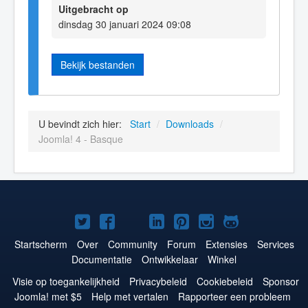
Uitgebracht op
dinsdag 30 januari 2024 09:08
Bekijk bestanden
U bevindt zich hier:
Start
/
Downloads
/
Joomla! 4 - Basque
Joomla!
Joomla!
Joomla!
Joomla!
Joomla!
Joomla!
Joomla!
op
op
op
op
op
op
op
Startscherm
Over
Community
Forum
Extensies
Services
Documentatie
Ontwikkelaar
Winkel
Twitter
Facebook
YouTube
LinkedIn
Pinterest
Instagram
GitHub
Visie op toegankelijkheid
Privacybeleid
Cookiebeleid
Sponsor
Joomla! met $5
Help met vertalen
Rapporteer een probleem