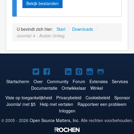
Bekijk bestanden
U bevindt zich hier:
Start
/
Downloads
/
Joomla! 4 - Arabic Unitag
Joomla!
Joomla!
Joomla!
Joomla!
Joomla!
Joomla!
Joomla!
op
op
op
op
op
op
op
Startscherm
Over
Community
Forum
Extensies
Services
Documentatie
Ontwikkelaar
Winkel
Twitter
Facebook
YouTube
LinkedIn
Pinterest
Instagram
GitHub
Visie op toegankelijkheid
Privacybeleid
Cookiebeleid
Sponsor
Joomla! met $5
Help met vertalen
Rapporteer een probleem
Inloggen
© 2005 - 2026
Open Source Matters, Inc.
Alle rechten voorbehouden.