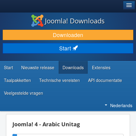
®
JOOMLA!
Joomla! Downloads
DOWNLOAD & BREID UIT
Downloaden
ONTDEK & LEER
Start
COMMUNITY & ONDERSTEUNING
ONTWIKKELAARSBRONNEN
Start
Nieuwste release
Downloads
Extensies
Taalpakketten
Technische vereisten
API documentatie
Veelgestelde vragen
Nederlands
Joomla! 4 - Arabic Unitag