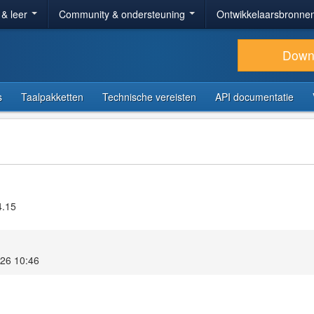
 & leer
Community & ondersteuning
Ontwikkelaarsbronne
Down
s
Taalpakketten
Technische vereisten
API documentatie
4.15
026 10:46