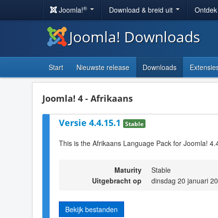
®
Joomla!
Download & breid uit
Ontdek
Joomla! Downloads
Start
Nieuwste release
Downloads
Extensie
Joomla! 4 - Afrikaans
Versie 4.4.15.1
Stable
This is the Afrikaans Language Pack for Joomla! 4.
Maturity
Stable
Uitgebracht op
dinsdag 20 januari 2
Bekijk bestanden