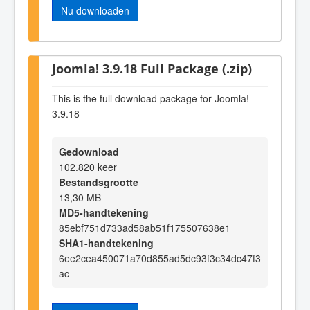
Nu downloaden
Joomla! 3.9.18 Full Package (.zip)
This is the full download package for Joomla!
3.9.18
Gedownload
102.820 keer
Bestandsgrootte
13,30 MB
MD5-handtekening
85ebf751d733ad58ab51f175507638e1
SHA1-handtekening
6ee2cea450071a70d855ad5dc93f3c34dc47f3
ac