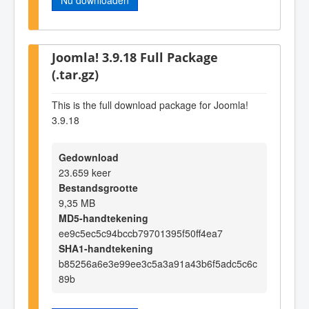
Joomla! 3.9.18 Full Package
(.tar.gz)
This is the full download package for Joomla!
3.9.18
Gedownload
23.659 keer
Bestandsgrootte
9,35 MB
MD5-handtekening
ee9c5ec5c94bccb79701395f50ff4ea7
SHA1-handtekening
b85256a6e3e99ee3c5a3a91a43b6f5adc5c6c
89b