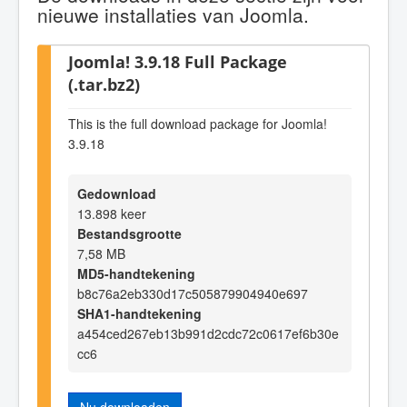
nieuwe installaties van Joomla.
Joomla! 3.9.18 Full Package
(.tar.bz2)
This is the full download package for Joomla!
3.9.18
Gedownload
13.898 keer
Bestandsgrootte
7,58 MB
MD5-handtekening
b8c76a2eb330d17c505879904940e697
SHA1-handtekening
a454ced267eb13b991d2cdc72c0617ef6b30e
cc6
Nu downloaden