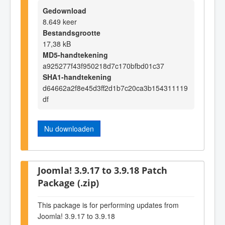
Gedownload
8.649 keer
Bestandsgrootte
17,38 kB
MD5-handtekening
a925277f43f950218d7c170bfbd01c37
SHA1-handtekening
d64662a2f8e45d3ff2d1b7c20ca3b154311119
df
Nu downloaden
Joomla! 3.9.17 to 3.9.18 Patch
Package (.zip)
This package is for performing updates from
Joomla! 3.9.17 to 3.9.18