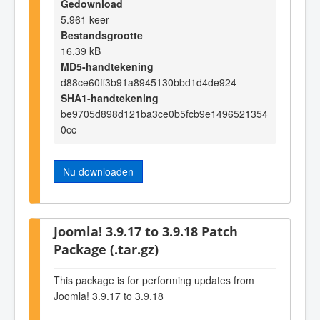
Gedownload
5.961 keer
Bestandsgrootte
16,39 kB
MD5-handtekening
d88ce60ff3b91a8945130bbd1d4de924
SHA1-handtekening
be9705d898d121ba3ce0b5fcb9e1496521354
0cc
Nu downloaden
Joomla! 3.9.17 to 3.9.18 Patch
Package (.tar.gz)
This package is for performing updates from
Joomla! 3.9.17 to 3.9.18