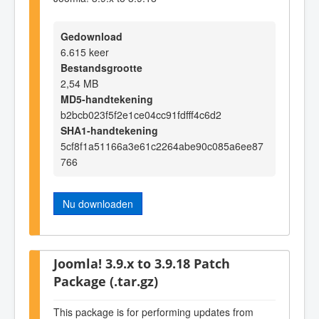
Gedownload
6.615 keer
Bestandsgrootte
2,54 MB
MD5-handtekening
b2bcb023f5f2e1ce04cc91fdfff4c6d2
SHA1-handtekening
5cf8f1a51166a3e61c2264abe90c085a6ee87
766
Nu downloaden
Joomla! 3.9.x to 3.9.18 Patch
Package (.tar.gz)
This package is for performing updates from