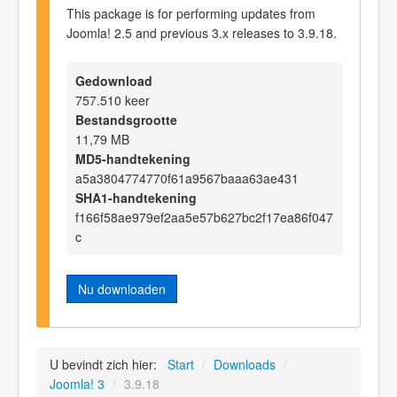
This package is for performing updates from
Joomla! 2.5 and previous 3.x releases to 3.9.18.
Gedownload
757.510 keer
Bestandsgrootte
11,79 MB
MD5-handtekening
a5a3804774770f61a9567baaa63ae431
SHA1-handtekening
f166f58ae979ef2aa5e57b627bc2f17ea86f047
c
Nu downloaden
U bevindt zich hier:
Start
/
Downloads
/
Joomla! 3
/
3.9.18