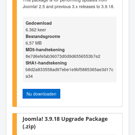
Joomla! 2.5 and previous 3.x releases to 3.9.18.
Gedownload
6.362 keer
Bestandsgrootte
6,57 MB
MD5-handtekening
8e7d6efefab36073d0d9d6556553b7e2
SHA1-handtekening
b8d2a833558ad97ebe1e9bf5885365ae3d17c
a34
Nu downloaden
Joomla! 3.9.18 Upgrade Package
(.zip)