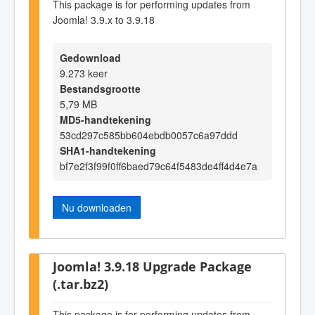
This package is for performing updates from
Joomla! 3.9.x to 3.9.18
Gedownload
9.273 keer
Bestandsgrootte
5,79 MB
MD5-handtekening
53cd297c585bb604ebdb0057c6a97ddd
SHA1-handtekening
bf7e2f3f99f0ff6baed79c64f5483de4ff4d4e7a
Nu downloaden
Joomla! 3.9.18 Upgrade Package
(.tar.bz2)
This package is for performing updates from