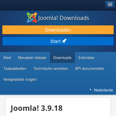
®
JOOMLA!
Joomla! Downloads
DOWNLOAD & BREID UIT
Downloaden
ONTDEK & LEER
Start
COMMUNITY & ONDERSTEUNING
ONTWIKKELAARSBRONNEN
Start
Nieuwste release
Downloads
Extensies
Taalpakketten
Technische vereisten
API documentatie
Veelgestelde vragen
Nederlands
Joomla! 3.9.18