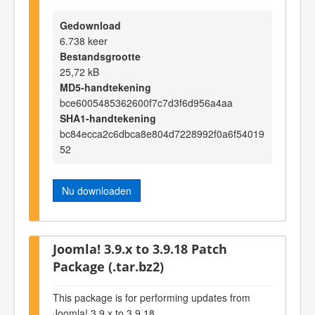
Gedownload
6.738 keer
Bestandsgrootte
25,72 kB
MD5-handtekening
bce6005485362600f7c7d3f6d956a4aa
SHA1-handtekening
bc84ecca2c6dbca8e804d7228992f0a6f54019
52
Nu downloaden
Joomla! 3.9.x to 3.9.18 Patch
Package (.tar.bz2)
This package is for performing updates from
Joomla! 3.9.x to 3.9.18