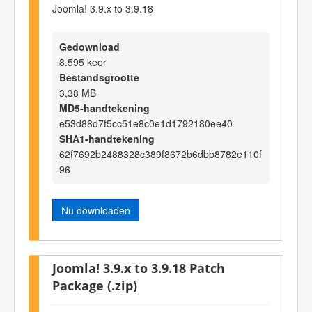
Joomla! 3.9.x to 3.9.18
Gedownload
8.595 keer
Bestandsgrootte
3,38 MB
MD5-handtekening
e53d88d7f5cc51e8c0e1d1792180ee40
SHA1-handtekening
62f7692b2488328c389f8672b6dbb8782e110f
96
Nu downloaden
Joomla! 3.9.x to 3.9.18 Patch
Package (.zip)