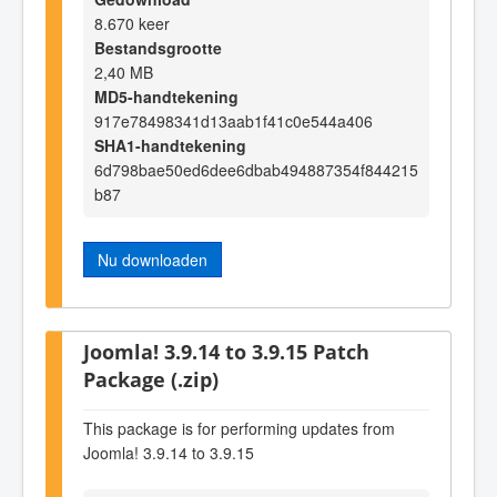
8.670 keer
Bestandsgrootte
2,40 MB
MD5-handtekening
917e78498341d13aab1f41c0e544a406
SHA1-handtekening
6d798bae50ed6dee6dbab494887354f844215
b87
Nu downloaden
Joomla! 3.9.14 to 3.9.15 Patch
Package (.zip)
This package is for performing updates from
Joomla! 3.9.14 to 3.9.15