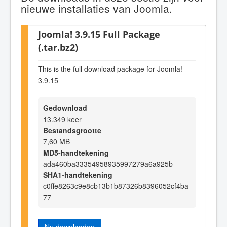
nieuwe installaties van Joomla.
Joomla! 3.9.15 Full Package
(.tar.bz2)
This is the full download package for Joomla!
3.9.15
Gedownload
13.349 keer
Bestandsgrootte
7,60 MB
MD5-handtekening
ada460ba33354958935997279a6a925b
SHA1-handtekening
c0ffe8263c9e8cb13b1b87326b8396052cf4ba
77
Nu downloaden