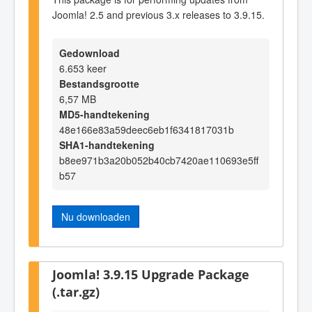
Joomla! 2.5 and previous 3.x releases to 3.9.15.
Gedownload
6.653 keer
Bestandsgrootte
6,57 MB
MD5-handtekening
48e166e83a59deec6eb1f6341817031b
SHA1-handtekening
b8ee971b3a20b052b40cb7420ae110693e5ff
b57
Nu downloaden
Joomla! 3.9.15 Upgrade Package
(.tar.gz)