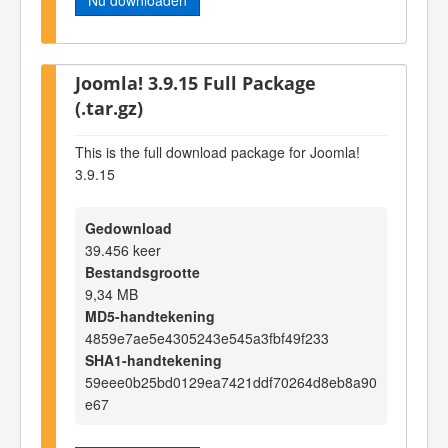
Joomla! 3.9.15 Full Package
(.tar.gz)
This is the full download package for Joomla!
3.9.15
Gedownload
39.456 keer
Bestandsgrootte
9,34 MB
MD5-handtekening
4859e7ae5e4305243e545a3fbf49f233
SHA1-handtekening
59eee0b25bd0129ea7421ddf70264d8eb8a90
e67