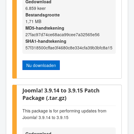
Gedownload
6.859 keer
Bestandsgrootte
1,71 MB
MD5-handtekening
27fac97d74ce68aca99cee7a32565e56
SHA1-handtekening
57f318500cffae3f4680c8e334cfa39b3bfc8a15
Nu downloaden
Joomla! 3.9.14 to 3.9.15 Patch
Package (.tar.gz)
This package is for performing updates from
Joomla! 3.9.14 to 3.9.15
Gedownload