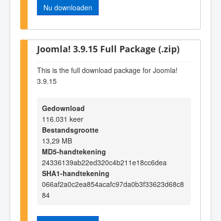
Nu downloaden
Joomla! 3.9.15 Full Package (.zip)
This is the full download package for Joomla!
3.9.15
Gedownload
116.031 keer
Bestandsgrootte
13,29 MB
MD5-handtekening
24336139ab22ed320c4b211e18cc6dea
SHA1-handtekening
066af2a0c2ea854acafc97da0b3f33623d68c8
84