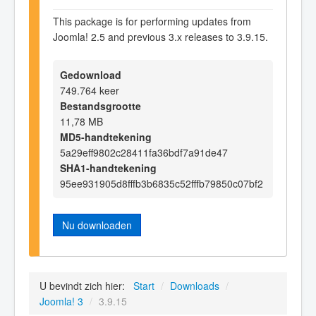
This package is for performing updates from
Joomla! 2.5 and previous 3.x releases to 3.9.15.
Gedownload
749.764 keer
Bestandsgrootte
11,78 MB
MD5-handtekening
5a29eff9802c28411fa36bdf7a91de47
SHA1-handtekening
95ee931905d8fffb3b6835c52fffb79850c07bf2
Nu downloaden
U bevindt zich hier:
Start
/
Downloads
/
Joomla! 3
/
3.9.15