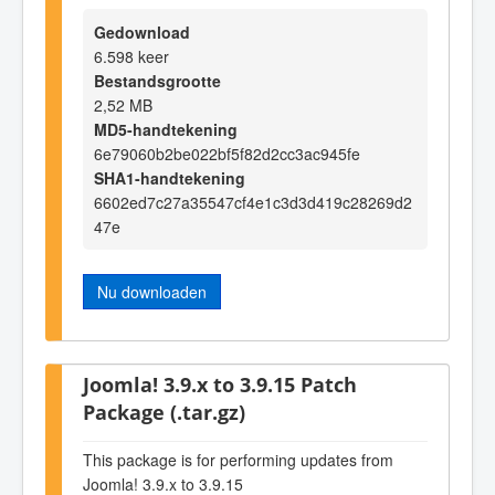
Gedownload
6.598 keer
Bestandsgrootte
2,52 MB
MD5-handtekening
6e79060b2be022bf5f82d2cc3ac945fe
SHA1-handtekening
6602ed7c27a35547cf4e1c3d3d419c28269d2
47e
Nu downloaden
Joomla! 3.9.x to 3.9.15 Patch
Package (.tar.gz)
This package is for performing updates from
Joomla! 3.9.x to 3.9.15