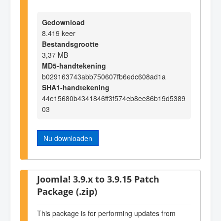
Gedownload
8.419 keer
Bestandsgrootte
3,37 MB
MD5-handtekening
b029163743abb750607fb6edc608ad1a
SHA1-handtekening
44e15680b4341846ff3f574eb8ee86b19d5389
03
Nu downloaden
Joomla! 3.9.x to 3.9.15 Patch
Package (.zip)
This package is for performing updates from