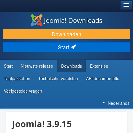
®
JOOMLA!
Joomla! Downloads
DOWNLOAD & BREID UIT
Downloaden
ONTDEK & LEER
Start
COMMUNITY & ONDERSTEUNING
ONTWIKKELAARSBRONNEN
Start
Nieuwste release
Downloads
Extensies
Taalpakketten
Technische vereisten
API documentatie
Veelgestelde vragen
Nederlands
Joomla! 3.9.15