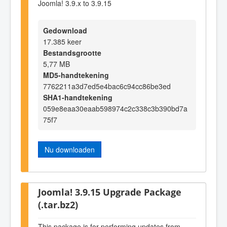
Joomla! 3.9.x to 3.9.15
Gedownload
17.385 keer
Bestandsgrootte
5,77 MB
MD5-handtekening
7762211a3d7ed5e4bac6c94cc86be3ed
SHA1-handtekening
059e8eaa30eaab598974c2c338c3b390bd7a
75f7
Nu downloaden
Joomla! 3.9.15 Upgrade Package
(.tar.bz2)
This package is for performing updates from