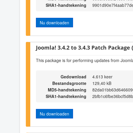
SHA1-handtekening
9901d90e7f4aab77de
Nu downloaden
Joomla! 3.4.2 to 3.4.3 Patch Package (
This package is for performing updates from Joomla!
Gedownload
4.613 keer
Bestandsgrootte
129,40 kB
MD5-handtekening
82da01bb63d646609
SHA1-handtekening
2bfb1c6fbe36bcf5d8
Nu downloaden