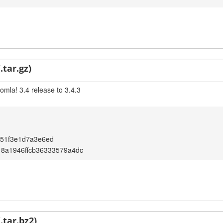
.tar.gz)
omla! 3.4 release to 3.4.3
b51f3e1d7a3e6ed
8a1946ffcb36333579a4dc
.tar.bz2)