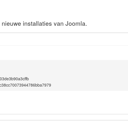
 nieuwe installaties van Joomla.
03de3b90a3cffb
c38cc70073944786bba7979