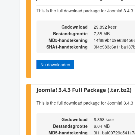
This is the full download package for Joomla! 3.4.3
Gedownload
29.892 keer
Bestandsgrootte
7,38 MB
MD5-handtekening
14f889b4b9e639456
SHA1-handtekening
9f4e983c6a11ba137
Nu downloaden
Joomla! 3.4.3 Full Package (.tar.bz2)
This is the full download package for Joomla! 3.4.3
Gedownload
6.358 keer
Bestandsgrootte
6,04 MB
MD5-handtekening
3f11baf00729c54117