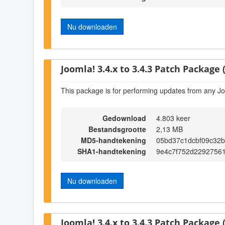
Nu downloaden
Joomla! 3.4.x to 3.4.3 Patch Package (
This package is for performing updates from any Jo
Gedownload
4.803 keer
Bestandsgrootte
2,13 MB
MD5-handtekening
05bd37c1dcbf09c32
SHA1-handtekening
9e4c7f752d22927561
Nu downloaden
Joomla! 3.4.x to 3.4.3 Patch Package (