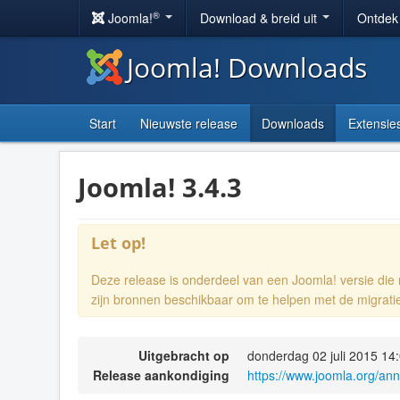
®
Joomla!
Download & breid uit
Ontdek
Joomla! Downloads
Start
Nieuwste release
Downloads
Extensie
Joomla! 3.4.3
Let op!
Deze release is onderdeel van een Joomla! versie di
zijn bronnen beschikbaar om te helpen met de migrati
Uitgebracht op
donderdag 02 juli 2015 14
Release aankondiging
https://www.joomla.org/an