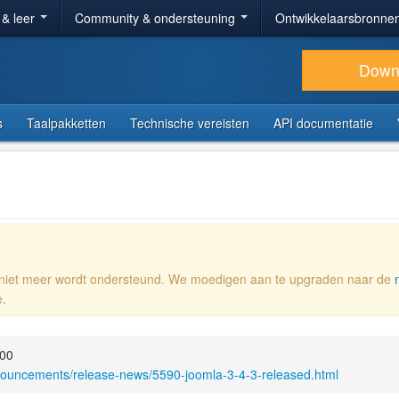
 & leer
Community & ondersteuning
Ontwikkelaarsbronne
Down
s
Taalpakketten
Technische vereisten
API documentatie
e niet meer wordt ondersteund. We moedigen aan te upgraden naar de
e.
:00
nouncements/release-news/5590-joomla-3-4-3-released.html