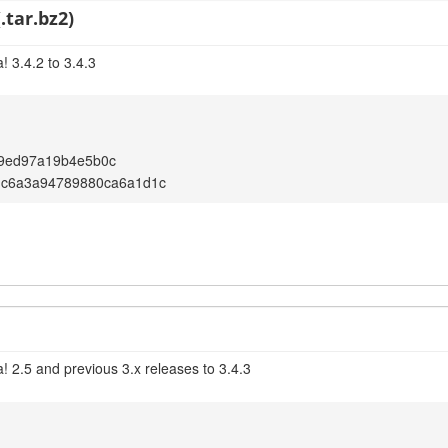
.tar.bz2)
 3.4.2 to 3.4.3
9ed97a19b4e5b0c
dc6a3a94789880ca6a1d1c
! 2.5 and previous 3.x releases to 3.4.3