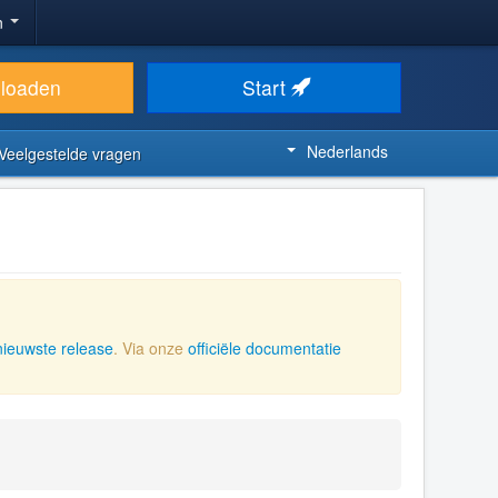
n
loaden
Start
Nederlands
Veelgestelde vragen
nieuwste release
. Via onze
officiële documentatie