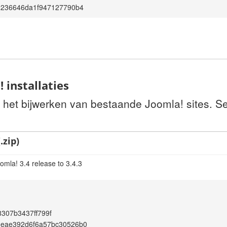
2236646da1f947127790b4
 installaties
r het bijwerken van bestaande Joomla! sites. S
.zip)
omla! 3.4 release to 3.4.3
307b3437ff799f
8eae392d6f6a57bc30526b0