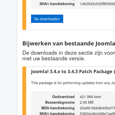
SHA1-handtekening
14b29d3c032ff8f269
Nu downloaden
Bijwerken van bestaande Joomla!
De downloads in deze sectie zijn voo
met uw bestaande versie.
Joomla! 3.4.x to 3.4.3 Patch Package (
This package is for performing updates from any Jo
Gedownload
421.986 keer
Bestandsgrootte
2,95 MB
MD5-handtekening
24a961bbb8b40bef78
SHA1-handtekening
53824c4bc3d9e7aaf