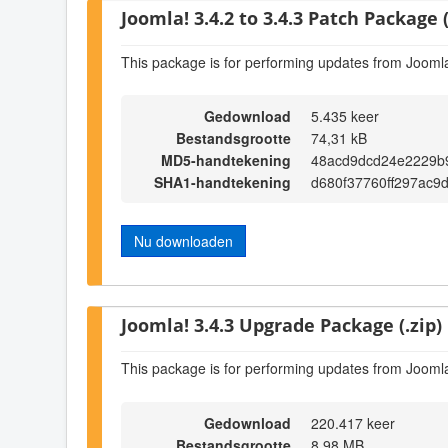
Joomla! 3.4.2 to 3.4.3 Patch Package (
This package is for performing updates from Joomla!
Gedownload
5.435 keer
Bestandsgrootte
74,31 kB
MD5-handtekening
48acd9dcd24e2229b
SHA1-handtekening
d680f37760ff297ac9
Nu downloaden
Joomla! 3.4.3 Upgrade Package (.zip)
This package is for performing updates from Joomla
Gedownload
220.417 keer
Bestandsgrootte
8,98 MB