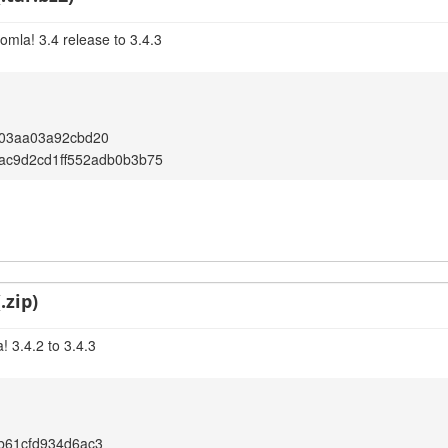
omla! 3.4 release to 3.4.3
e03aa03a92cbd20
ac9d2cd1ff552adb0b3b75
.zip)
 3.4.2 to 3.4.3
b61cfd934d6ac3