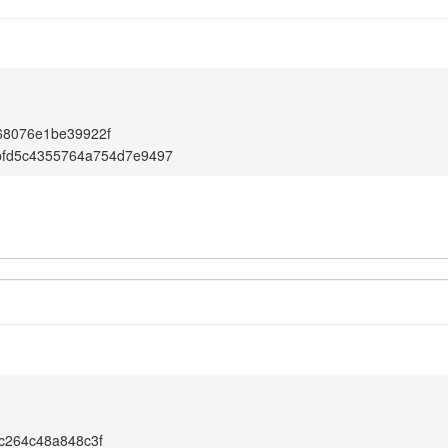
68076e1be39922f
bfd5c4355764a754d7e9497
c264c48a848c3f