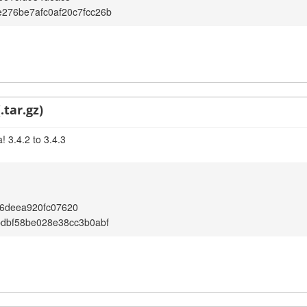
276be7afc0af20c7fcc26b
.tar.gz)
 3.4.2 to 3.4.3
6deea920fc07620
bdbf58be028e38cc3b0abf