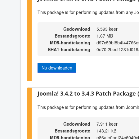
This package is for performing updates from any Jo
Gedownload
5.593 keer
Bestandsgrootte
1,67 MB
MD5-handtekening
d97c59bf8b4f44766
SHA1-handtekening
0e70f2becf1231d019
Nu downloaden
Joomla! 3.4.2 to 3.4.3 Patch Package (
This package is for performing updates from Joomla!
Gedownload
7.911 keer
Bestandsgrootte
143,21 kB
MD5-handtekening
e86afe0adf24c6049c