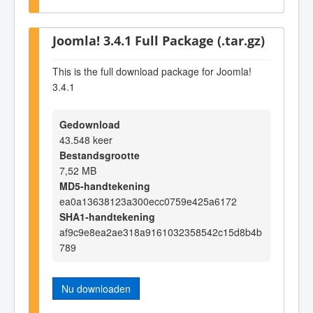
Joomla! 3.4.1 Full Package (.tar.gz)
This is the full download package for Joomla!
3.4.1
Gedownload
43.548 keer
Bestandsgrootte
7,52 MB
MD5-handtekening
ea0a13638123a300ecc0759e425a6172
SHA1-handtekening
af9c9e8ea2ae318a9161032358542c15d8b4b
789
Nu downloaden