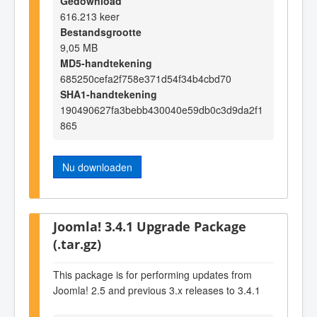
Gedownload
616.213 keer
Bestandsgrootte
9,05 MB
MD5-handtekening
685250cefa2f758e371d54f34b4cbd70
SHA1-handtekening
190490627fa3bebb430040e59db0c3d9da2f1
865
Nu downloaden
Joomla! 3.4.1 Upgrade Package
(.tar.gz)
This package is for performing updates from
Joomla! 2.5 and previous 3.x releases to 3.4.1