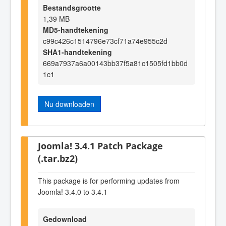
Bestandsgrootte
1,39 MB
MD5-handtekening
c99c426c1514796e73cf71a74e955c2d
SHA1-handtekening
669a7937a6a00143bb37f5a81c1505fd1bb0d
1c1
Nu downloaden
Joomla! 3.4.1 Patch Package
(.tar.bz2)
This package is for performing updates from
Joomla! 3.4.0 to 3.4.1
Gedownload