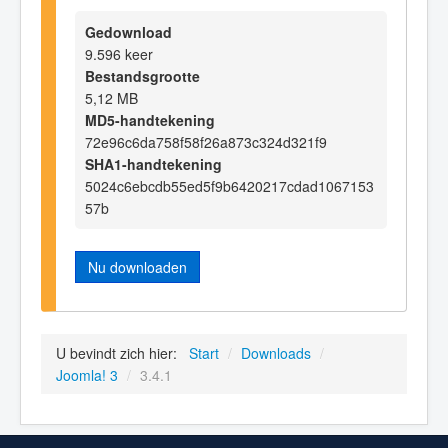
Gedownload
9.596 keer
Bestandsgrootte
5,12 MB
MD5-handtekening
72e96c6da758f58f26a873c324d321f9
SHA1-handtekening
5024c6ebcdb55ed5f9b6420217cdad1067153
57b
Nu downloaden
U bevindt zich hier:
Start
/
Downloads
/
Joomla! 3
/
3.4.1