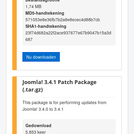
1,74 MB
MD5-handtekening
571053e8e36fb7b2a8e8ecec4d88b7cb
SHA1-handtekening
23f74d682a22f2ace937677e67b9047b15a3d
687
Nu downloaden
Joomla! 3.4.1 Patch Package
(.tar.gz)
This package is for performing updates from
Joomla! 3.4.0 to 3.4.1
Gedownload
5.853 keer