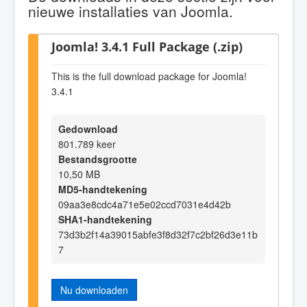
nieuwe installaties van Joomla.
Joomla! 3.4.1 Full Package (.zip)
This is the full download package for Joomla!
3.4.1
Gedownload
801.789 keer
Bestandsgrootte
10,50 MB
MD5-handtekening
09aa3e8cdc4a71e5e02ccd7031e4d42b
SHA1-handtekening
73d3b2f14a39015abfe3f8d32f7c2bf26d3e11b
7
Nu downloaden