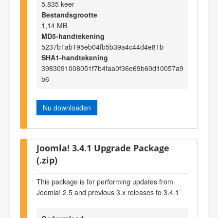
5.835 keer
Bestandsgrootte
1,14 MB
MD5-handtekening
5237b1ab195eb04fb5b39a4c44d4e81b
SHA1-handtekening
3983091008051f7b4faa0f36e69b60d10057a9
b6
Nu downloaden
Joomla! 3.4.1 Upgrade Package
(.zip)
This package is for performing updates from
Joomla! 2.5 and previous 3.x releases to 3.4.1