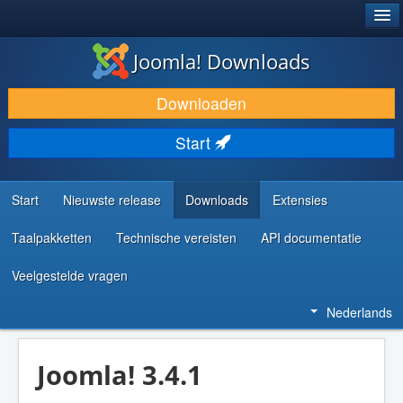
®
JOOMLA!
Joomla! Downloads
DOWNLOAD & BREID UIT
Downloaden
ONTDEK & LEER
Start
COMMUNITY & ONDERSTEUNING
ONTWIKKELAARSBRONNEN
Start
Nieuwste release
Downloads
Extensies
Taalpakketten
Technische vereisten
API documentatie
Veelgestelde vragen
Nederlands
Joomla! 3.4.1