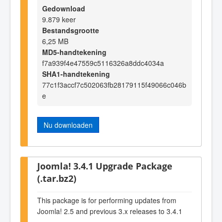
Gedownload
9.879 keer
Bestandsgrootte
6,25 MB
MD5-handtekening
f7a939f4e47559c5116326a8ddc4034a
SHA1-handtekening
77c1f3accf7c502063fb28179115f49066c046b
e
Nu downloaden
Joomla! 3.4.1 Upgrade Package
(.tar.bz2)
This package is for performing updates from
Joomla! 2.5 and previous 3.x releases to 3.4.1