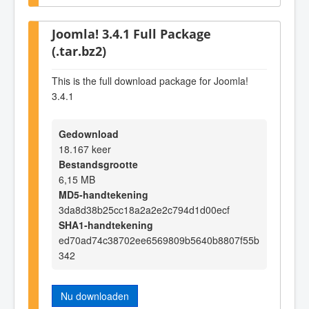
Joomla! 3.4.1 Full Package
(.tar.bz2)
This is the full download package for Joomla!
3.4.1
Gedownload
18.167 keer
Bestandsgrootte
6,15 MB
MD5-handtekening
3da8d38b25cc18a2a2e2c794d1d00ecf
SHA1-handtekening
ed70ad74c38702ee6569809b5640b8807f55b
342
Nu downloaden