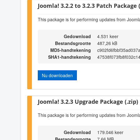
Joomla! 3.2.2 to 3.2.3 Patch Package (
This package is for performing updates from Joomla!
Gedownload
4.531 keer
Bestandsgrootte
487,26 kB
MD5-handtekening
c902fd6fbbf35ad037
SHA1-handtekening
47538f073fb8f032c1
Nu downloaden
Joomla! 3.2.3 Upgrade Package (.zip)
This package is for performing updates from Joomla
Gedownload
179.046 keer
Bestandsgrootte
7,66 MB