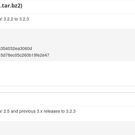
.tar.bz2)
 3.2.2 to 3.2.3
a354032ea3060d
45d78ec05c260b19fe2e47
! 2.5 and previous 3.x releases to 3.2.3