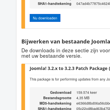
SHA1-handtekening
047ad4b77875c4624
Nu downloaden
Bijwerken van bestaande Joomla!
De downloads in deze sectie zijn voo
met uw bestaande versie.
Joomla! 3.2.x to 3.2.3 Patch Package (
This package is for performing updates from any Jo
Gedownload
159.574 keer
Bestandsgrootte
4,35 MB
MD5-handtekening
e6366d8bd06a56cbb
SHA1-handtekening
05c22cd8bad63b47f