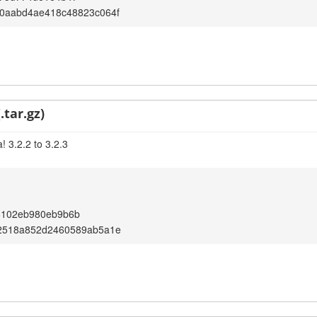
00aabd4ae418c48823c064f
.tar.gz)
 3.2.2 to 3.2.3
6102eb980eb9b6b
92518a852d2460589ab5a1e