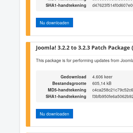
SHA1-handtekening
d47623f514f0d607e
Nu downloaden
Joomla! 3.2.2 to 3.2.3 Patch Package (
This package is for performing updates from Joomla!
Gedownload
4.606 keer
Bestandsgrootte
605,14 kB
MD5-handtekening
c4ca258c21c79c52c
SHA1-handtekening
f3bfb950fe6a5062b
Nu downloaden