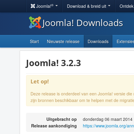
®
Joomla!
Download & breid uit
Ontdek
Joomla! Downloads
Start
Nieuwste release
Downloads
Extensie
Joomla! 3.2.3
Let op!
Deze release is onderdeel van een Joomla! versie di
zijn bronnen beschikbaar om te helpen met de migrati
Uitgebracht op
donderdag 06 maart 2014 
Release aankondiging
https://www.joomla.org/an