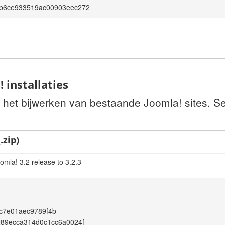
b6ce933519ac00903eec272
 installaties
r het bijwerken van bestaande Joomla! sites. S
.zip)
omla! 3.2 release to 3.2.3
c7e01aec9789f4b
289ecca314d0c1cc6a0024f