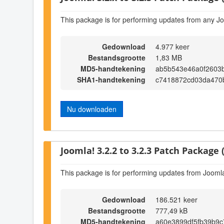
This package is for performing updates from any Jo
Gedownload
4.977 keer
Bestandsgrootte
1,83 MB
MD5-handtekening
ab5b543e46a0f2603
SHA1-handtekening
c7418872cd03da470
Nu downloaden
Joomla! 3.2.2 to 3.2.3 Patch Package (
This package is for performing updates from Joomla!
Gedownload
186.521 keer
Bestandsgrootte
777,49 kB
MD5-handtekening
a60e3899df5fb39b9