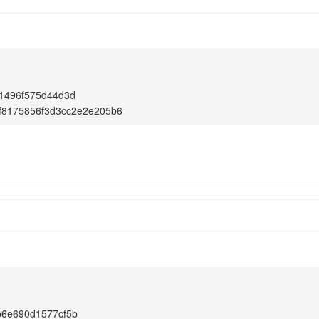
1496f575d44d3d
f8175856f3d3cc2e2e205b6
b6e690d1577cf5b