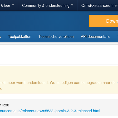
 & leer
Community & ondersteuning
Ontwikkelaarsbronne
Down
s
Taalpakketten
Technische vereisten
API documentatie
e niet meer wordt ondersteund. We moedigen aan te upgraden naar de
e.
14:30
nouncements/release-news/5538-joomla-3-2-3-released.html