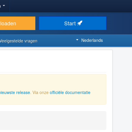
n
loaden
Start
Nederlands
Veelgestelde vragen
nieuwste release
. Via onze
officiële documentatie