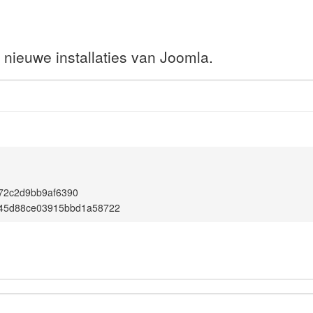
 nieuwe installaties van Joomla.
72c2d9bb9af6390
845d88ce03915bbd1a58722