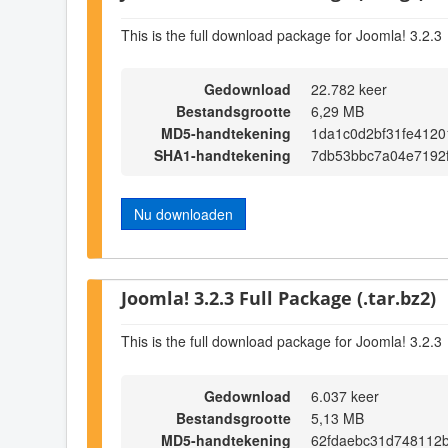
This is the full download package for Joomla! 3.2.3
Gedownload
22.782 keer
Bestandsgrootte
6,29 MB
MD5-handtekening
1da1c0d2bf31fe4120
SHA1-handtekening
7db53bbc7a04e7192
Nu downloaden
Joomla! 3.2.3 Full Package (.tar.bz2)
This is the full download package for Joomla! 3.2.3
Gedownload
6.037 keer
Bestandsgrootte
5,13 MB
MD5-handtekening
62fdaebc31d748112