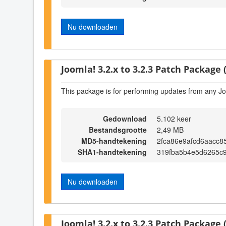
Nu downloaden
Joomla! 3.2.x to 3.2.3 Patch Package (
This package is for performing updates from any Jo
Gedownload
5.102 keer
Bestandsgrootte
2,49 MB
MD5-handtekening
2fca86e9afcd6aacc
SHA1-handtekening
319fba5b4e5d6265c
Nu downloaden
Joomla! 3.2.x to 3.2.3 Patch Package (