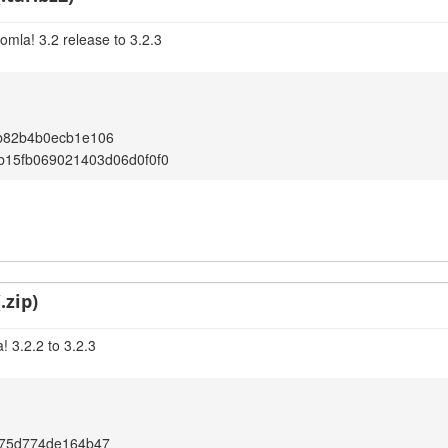
omla! 3.2 release to 3.2.3
b82b4b0ecb1e106
b15fb069021403d06d0f0f0
.zip)
 3.2.2 to 3.2.3
c75d774de164b47