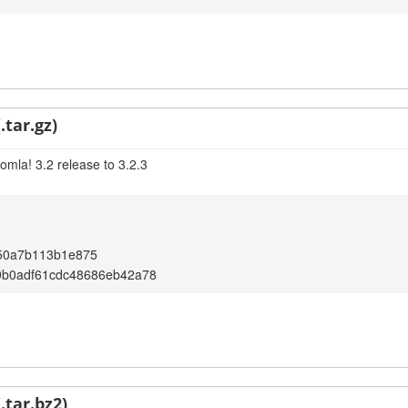
.tar.gz)
omla! 3.2 release to 3.2.3
850a7b113b1e875
9b0adf61cdc48686eb42a78
.tar.bz2)