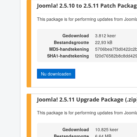
Joomla! 2.5.10 to 2.5.11 Patch Package
This package is for performing updates from Joomla
Gedownload
3.812 keer
Bestandsgrootte
22,93 kB
MD5-handtekening
5706bea7f3d0422c2
SHA1-handtekening
f20d76582b8c8dd42
Nu downloaden
Joomla! 2.5.11 Upgrade Package (.zip
This package is for performing updates from Joomla
Gedownload
10.825 keer
Bestandsgrootte
6,64 MB