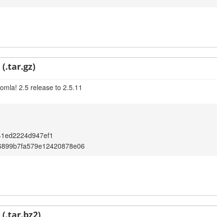
(.tar.gz)
omla! 2.5 release to 2.5.11
41ed2224d947ef1
6899b7fa579e12420878e06
(.tar.bz2)