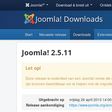
®
Joomla!
Download & breid uit
Ontdek
Joomla! Downloads
Start
Nieuwste release
Downloads
Extensie
Joomla! 2.5.11
Let op!
Deze release is onderdeel van een Joomla! versie di
zijn bronnen beschikbaar om te helpen met de migrati
Uitgebracht op
vrijdag 26 april 2013 14:00
Release aankondiging
https://www.joomla.org/an