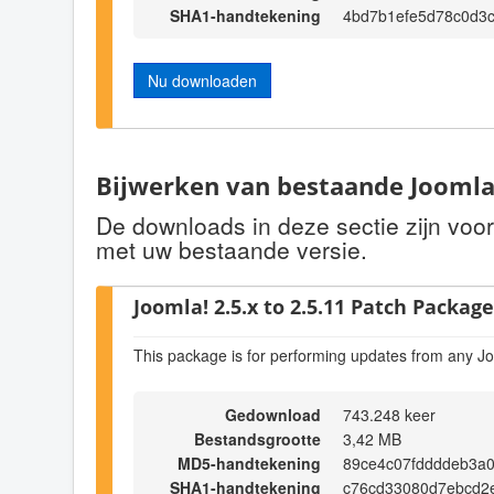
SHA1-handtekening
4bd7b1efe5d78c0d3
Nu downloaden
Bijwerken van bestaande Joomla!
De downloads in deze sectie zijn voo
met uw bestaande versie.
Joomla! 2.5.x to 2.5.11 Patch Package 
This package is for performing updates from any Jo
Gedownload
743.248 keer
Bestandsgrootte
3,42 MB
MD5-handtekening
89ce4c07fddddeb3a
SHA1-handtekening
c76cd33080d7ebcd2