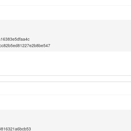
1
a16383e5dfaa4c
9cc82b5ed81227e2b8be547
1
3816321a6bcb53