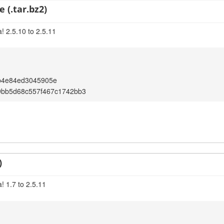
 (.tar.bz2)
! 2.5.10 to 2.5.11
b4e84ed3045905e
9bb5d68c557f467c1742bb3
)
! 1.7 to 2.5.11