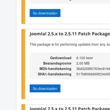
Nu downloaden
Joomla! 2.5.x to 2.5.11 Patch Package 
This package is for performing updates from any Jo
Gedownload
6.100 keer
Bestandsgrootte
2,00 MB
MD5-handtekening
3bd3208f0763ec919
SHA1-handtekening
517b809dd49f23445
Nu downloaden
Joomla! 2.5.x to 2.5.11 Patch Package 