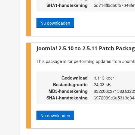
SHA1-handtekening
5d716ff5d50f57046f
Nu downloaden
Joomla! 2.5.10 to 2.5.11 Patch Package
This package is for performing updates from Joomla
Gedownload
4.113 keer
Bestandsgrootte
24,03 kB
MD5-handtekening
832c06c37158aa322
SHA1-handtekening
6972099c6a5319d34
Nu downloaden