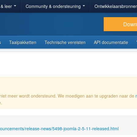
 & leer
Community & ondersteuning
Ontwikkelaarsbronne
Down
s
Taalpakketten
Technische vereisten
API documentatie
e niet meer wordt ondersteund. We moedigen aan te upgraden naar de
e.
nouncements/release-news/5498-joomla-2-5-11-released.html