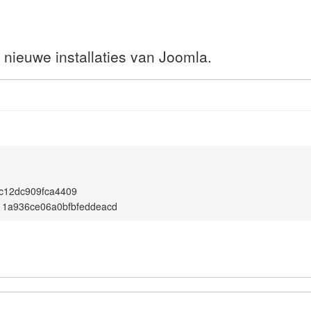
 nieuwe installaties van Joomla.
1
c12dc909fca4409
11a936ce06a0bfbfeddeacd