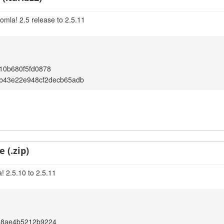
omla! 2.5 release to 2.5.11
10b680f5fd0878
7b43e22e948cf2decb65adb
 (.zip)
! 2.5.10 to 2.5.11
68ae4b5212b9224