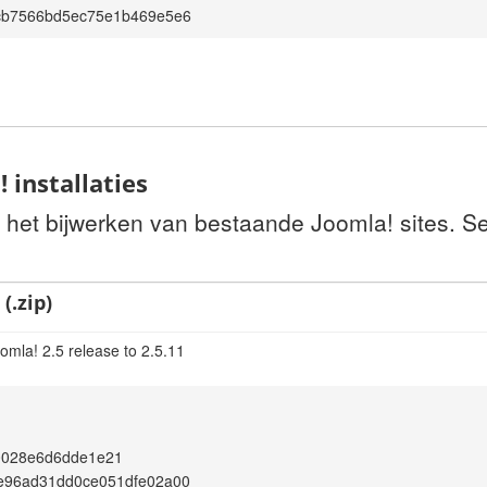
cb7566bd5ec75e1b469e5e6
 installaties
r het bijwerken van bestaande Joomla! sites. S
(.zip)
omla! 2.5 release to 2.5.11
0028e6d6dde1e21
e96ad31dd0ce051dfe02a00