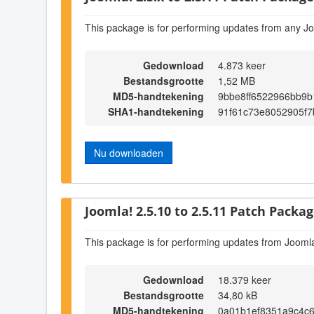
This package is for performing updates from any Jo
Gedownload
4.873 keer
Bestandsgrootte
1,52 MB
MD5-handtekening
9bbe8ff6522966bb9b
SHA1-handtekening
91f61c73e8052905f
Nu downloaden
Joomla! 2.5.10 to 2.5.11 Patch Package
This package is for performing updates from Joomla
Gedownload
18.379 keer
Bestandsgrootte
34,80 kB
MD5-handtekening
0a01b1ef8351a9c4c