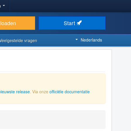
n
loaden
Start
Nederlands
Veelgestelde vragen
nieuwste release
. Via onze
officiële documentatie