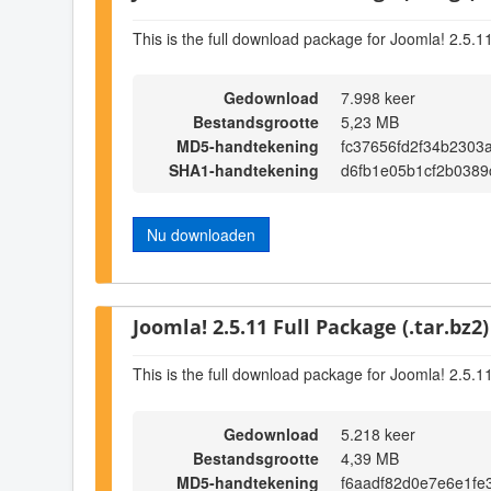
This is the full download package for Joomla! 2.5.1
Gedownload
7.998 keer
Bestandsgrootte
5,23 MB
MD5-handtekening
fc37656fd2f34b2303
SHA1-handtekening
d6fb1e05b1cf2b038
Nu downloaden
Joomla! 2.5.11 Full Package (.tar.bz2)
This is the full download package for Joomla! 2.5.1
Gedownload
5.218 keer
Bestandsgrootte
4,39 MB
MD5-handtekening
f6aadf82d0e7e6e1fe