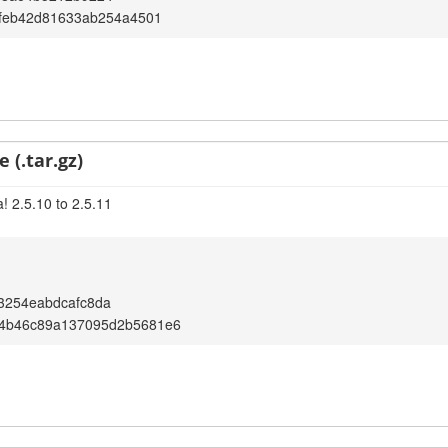
efeb42d81633ab254a4501
 (.tar.gz)
! 2.5.10 to 2.5.11
3254eabdcafc8da
4b46c89a137095d2b5681e6