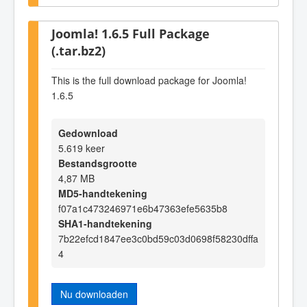
Joomla! 1.6.5 Full Package
(.tar.bz2)
This is the full download package for Joomla!
1.6.5
Gedownload
5.619 keer
Bestandsgrootte
4,87 MB
MD5-handtekening
f07a1c473246971e6b47363efe5635b8
SHA1-handtekening
7b22efcd1847ee3c0bd59c03d0698f58230dffa
4
Nu downloaden