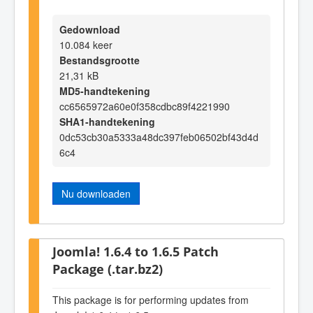
Gedownload
10.084 keer
Bestandsgrootte
21,31 kB
MD5-handtekening
cc6565972a60e0f358cdbc89f4221990
SHA1-handtekening
0dc53cb30a5333a48dc397feb06502bf43d4d
6c4
Nu downloaden
Joomla! 1.6.4 to 1.6.5 Patch
Package (.tar.bz2)
This package is for performing updates from