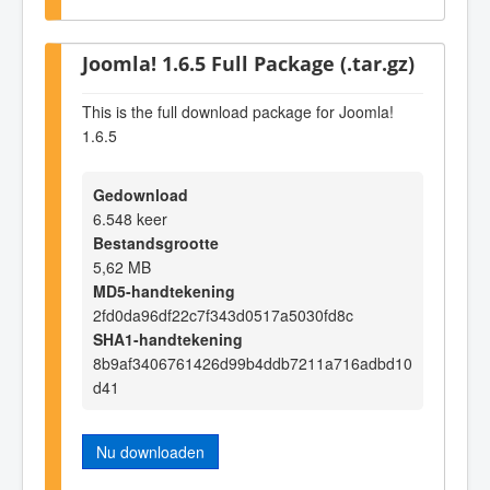
Joomla! 1.6.5 Full Package (.tar.gz)
This is the full download package for Joomla!
1.6.5
Gedownload
6.548 keer
Bestandsgrootte
5,62 MB
MD5-handtekening
2fd0da96df22c7f343d0517a5030fd8c
SHA1-handtekening
8b9af3406761426d99b4ddb7211a716adbd10
d41
Nu downloaden