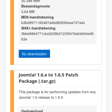
30.388 keer
Bestandsgrootte
3,64 MB
MD5-handtekening
b3b28971182487a4bd82656eaa727a4c
SHA1-handtekening
3bbe8964771cbc6228b31235f476a04064e95
b3e
Nu downloaden
Joomla! 1.6.x to 1.6.5 Patch
Package (.tar.gz)
This package is for performing updates from any
Joomla! 1.6 release to 1.6.5
Gedownload