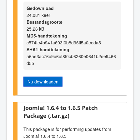
Gedownload
24.081 keer
Bestandsgrootte
25,26 kB
MD5-handtekening
c574fe4b941a603f0b8d96ff5a0eeda5
SHA1-handtekening
a6ae3ac76e9e6ef8f0cb6260e0641b2ee9466
d55
Nu downloaden
Joomla! 1.6.4 to 1.6.5 Patch
Package (.tar.gz)
This package is for performing updates from
Joomla! 1.6.4 to 1.6.5