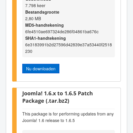
7.798 keer
Bestandsgrootte
2,80 MB
MD5-handtekening
6fe4510ae697324de286f04861ba676c
SHA1-handtekening
6e3183991b2d27596d42839e37a53440f2518
230
Nu downloaden
Joomla! 1.6.x to 1.6.5 Patch
Package (.tar.bz2)
This package is for performing updates from any
Joomla! 1.6 release to 1.6.5