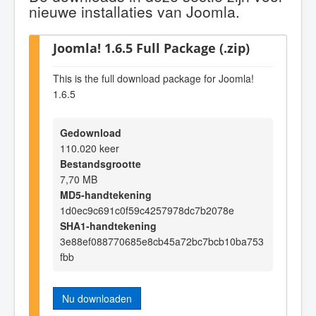
nieuwe installaties van Joomla.
Joomla! 1.6.5 Full Package (.zip)
This is the full download package for Joomla!
1.6.5
Gedownload
110.020 keer
Bestandsgrootte
7,70 MB
MD5-handtekening
1d0ec9c691c0f59c4257978dc7b2078e
SHA1-handtekening
3e88ef088770685e8cb45a72bc7bcb10ba753
fbb
Nu downloaden