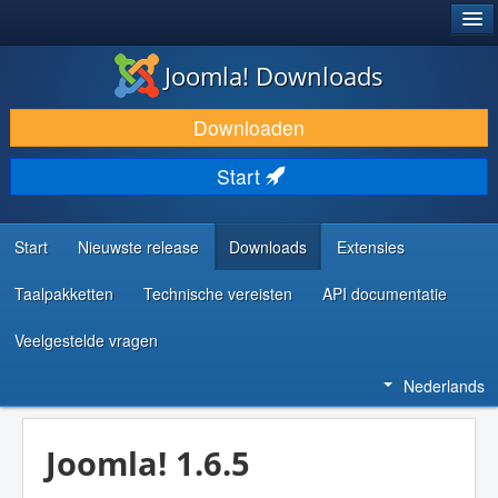
®
JOOMLA!
Joomla! Downloads
DOWNLOAD & BREID UIT
Downloaden
ONTDEK & LEER
Start
COMMUNITY & ONDERSTEUNING
ONTWIKKELAARSBRONNEN
Start
Nieuwste release
Downloads
Extensies
Taalpakketten
Technische vereisten
API documentatie
Veelgestelde vragen
Nederlands
Joomla! 1.6.5