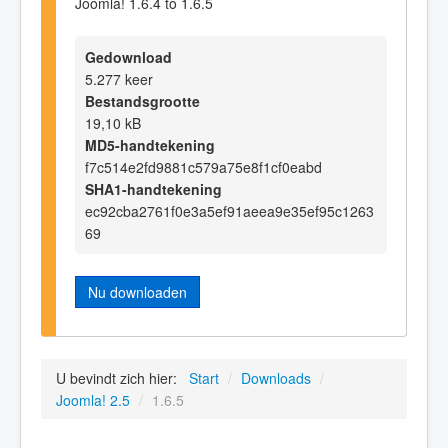
Joomla! 1.6.4 to 1.6.5
Gedownload
5.277 keer
Bestandsgrootte
19,10 kB
MD5-handtekening
f7c514e2fd9881c579a75e8f1cf0eabd
SHA1-handtekening
ec92cba2761f0e3a5ef91aeea9e35ef95c1263
69
Nu downloaden
U bevindt zich hier:
Start
/
Downloads
/
Joomla! 2.5
/
1.6.5