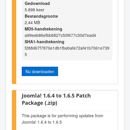
Gedownload
5.898 keer
Bestandsgrootte
2,44 MB
MD5-handtekening
a99eeb86efbb6827c50f677c30d7ead4
SHA1-handtekening
f288d67f7870e1db1fbebafe72af41b7061e739
5
Nu downloaden
Joomla! 1.6.4 to 1.6.5 Patch
Package (.zip)
This package is for performing updates from
Joomla! 1.6.4 to 1.6.5