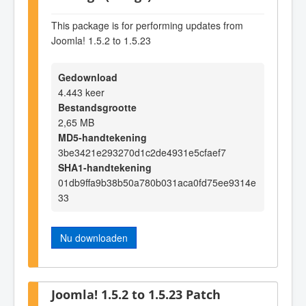
This package is for performing updates from
Joomla! 1.5.2 to 1.5.23
Gedownload
4.443 keer
Bestandsgrootte
2,65 MB
MD5-handtekening
3be3421e293270d1c2de4931e5cfaef7
SHA1-handtekening
01db9ffa9b38b50a780b031aca0fd75ee9314e
33
Nu downloaden
Joomla! 1.5.2 to 1.5.23 Patch