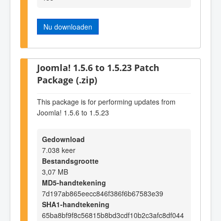
Nu downloaden
Joomla! 1.5.6 to 1.5.23 Patch
Package (.zip)
This package is for performing updates from
Joomla! 1.5.6 to 1.5.23
Gedownload
7.038 keer
Bestandsgrootte
3,07 MB
MD5-handtekening
7d197ab865eecc846f386f6b67583e39
SHA1-handtekening
65ba8bf9f8c56815b8bd3cdf10b2c3afc8df044