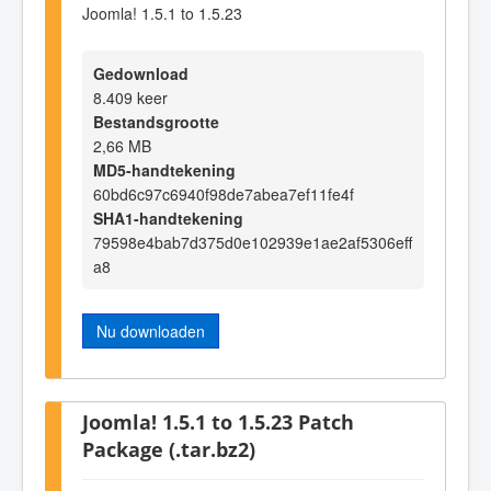
Joomla! 1.5.1 to 1.5.23
Gedownload
8.409 keer
Bestandsgrootte
2,66 MB
MD5-handtekening
60bd6c97c6940f98de7abea7ef11fe4f
SHA1-handtekening
79598e4bab7d375d0e102939e1ae2af5306eff
a8
Nu downloaden
Joomla! 1.5.1 to 1.5.23 Patch
Package (.tar.bz2)