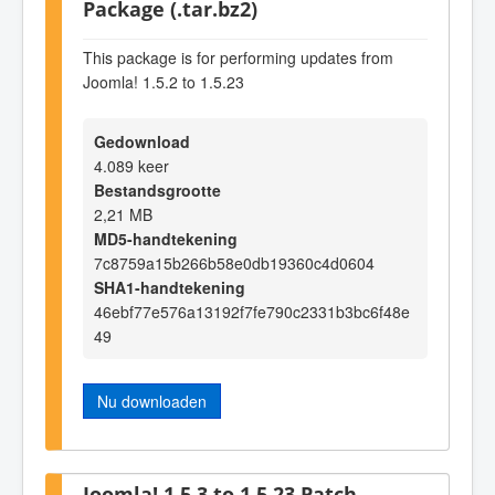
Package (.tar.bz2)
This package is for performing updates from
Joomla! 1.5.2 to 1.5.23
Gedownload
4.089 keer
Bestandsgrootte
2,21 MB
MD5-handtekening
7c8759a15b266b58e0db19360c4d0604
SHA1-handtekening
46ebf77e576a13192f7fe790c2331b3bc6f48e
49
Nu downloaden
Joomla! 1.5.3 to 1.5.23 Patch