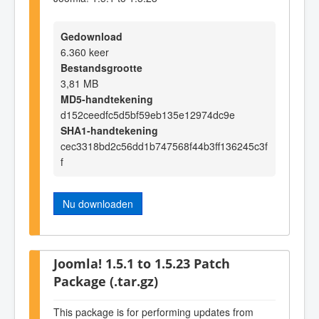
Gedownload
6.360 keer
Bestandsgrootte
3,81 MB
MD5-handtekening
d152ceedfc5d5bf59eb135e12974dc9e
SHA1-handtekening
cec3318bd2c56dd1b747568f44b3ff136245c3f
f
Nu downloaden
Joomla! 1.5.1 to 1.5.23 Patch
Package (.tar.gz)
This package is for performing updates from