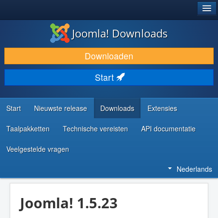
®
JOOMLA!
Joomla! Downloads
DOWNLOAD & BREID UIT
Downloaden
ONTDEK & LEER
Start
COMMUNITY & ONDERSTEUNING
ONTWIKKELAARSBRONNEN
Start
Nieuwste release
Downloads
Extensies
Taalpakketten
Technische vereisten
API documentatie
Veelgestelde vragen
Nederlands
Joomla! 1.5.23