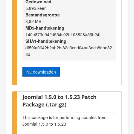
Gedownload
5.895 keer
Bestandsgrootte
3,82 MB
MD5-handtekening
140e873e942d554c02b103828a56b24f
SHA1-handtekening
df50fa0642b2ab2bf82e3cdd04aa3ecb8dbe82
8d
Nu downloaden
Joomla! 1.5.0 to 1.5.23 Patch
Package (.tar.gz)
This package is for performing updates from
Joomla! 1.5.0 to 1.5.23