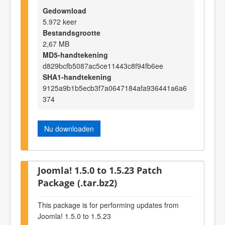
Gedownload
5.972 keer
Bestandsgrootte
2,67 MB
MD5-handtekening
d829bcfb5087ac5ce11443c8f94fb6ee
SHA1-handtekening
9125a9b1b5ecb3f7a0647184afa936441a6a6
374
Nu downloaden
Joomla! 1.5.0 to 1.5.23 Patch
Package (.tar.bz2)
This package is for performing updates from
Joomla! 1.5.0 to 1.5.23