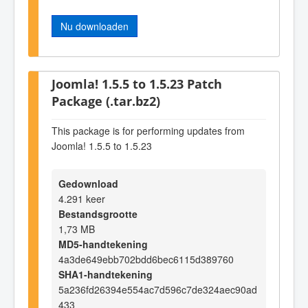
Nu downloaden
Joomla! 1.5.5 to 1.5.23 Patch
Package (.tar.bz2)
This package is for performing updates from
Joomla! 1.5.5 to 1.5.23
Gedownload
4.291 keer
Bestandsgrootte
1,73 MB
MD5-handtekening
4a3de649ebb702bdd6bec6115d389760
SHA1-handtekening
5a236fd26394e554ac7d596c7de324aec90ad
433