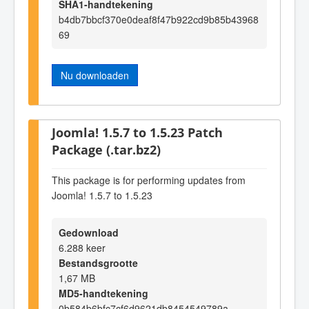
SHA1-handtekening
b4db7bbcf370e0deaf8f47b922cd9b85b43968
69
Nu downloaden
Joomla! 1.5.7 to 1.5.23 Patch
Package (.tar.bz2)
This package is for performing updates from
Joomla! 1.5.7 to 1.5.23
Gedownload
6.288 keer
Bestandsgrootte
1,67 MB
MD5-handtekening
0b584b6bfc7cf6d9621db8454549789a