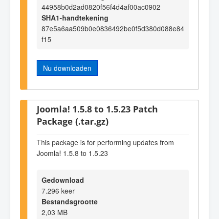
44958b0d2ad0820f56f4d4af00ac0902
SHA1-handtekening
87e5a6aa509b0e0836492be0f5d380d088e84
f15
Nu downloaden
Joomla! 1.5.8 to 1.5.23 Patch
Package (.tar.gz)
This package is for performing updates from
Joomla! 1.5.8 to 1.5.23
Gedownload
7.296 keer
Bestandsgrootte
2,03 MB