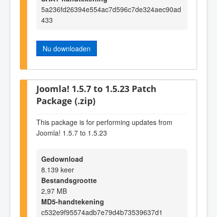
5a236fd26394e554ac7d596c7de324aec90ad
433
Nu downloaden
Joomla! 1.5.7 to 1.5.23 Patch
Package (.zip)
This package is for performing updates from
Joomla! 1.5.7 to 1.5.23
Gedownload
8.139 keer
Bestandsgrootte
2,97 MB
MD5-handtekening
c532e9f95574adb7e79d4b73539637d1