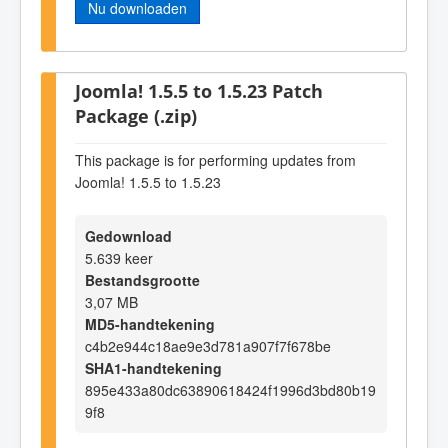
Nu downloaden
Joomla! 1.5.5 to 1.5.23 Patch
Package (.zip)
This package is for performing updates from
Joomla! 1.5.5 to 1.5.23
Gedownload
5.639 keer
Bestandsgrootte
3,07 MB
MD5-handtekening
c4b2e944c18ae9e3d781a907f7f678be
SHA1-handtekening
895e433a80dc63890618424f1996d3bd80b19
9f8