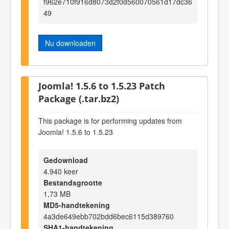
f962e710f916d8073d2f0d560070561d17dc36
49
Nu downloaden
Joomla! 1.5.6 to 1.5.23 Patch
Package (.tar.bz2)
This package is for performing updates from
Joomla! 1.5.6 to 1.5.23
Gedownload
4.940 keer
Bestandsgrootte
1,73 MB
MD5-handtekening
4a3de649ebb702bdd6bec6115d389760
SHA1-handtekening