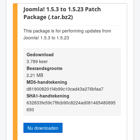
Joomla! 1.5.3 to 1.5.23 Patch
Package (.tar.bz2)
This package is for performing updates from
Joomla! 1.5.3 to 1.5.23
Gedownload
3.789 keer
Bestandsgrootte
2,21 MB
MD5-handtekening
d819008201f4b99c10cad43a276bfaa7
SHA1-handtekening
632833fe59c7f8cb90c8224ad081465480895
650
Nu downloaden