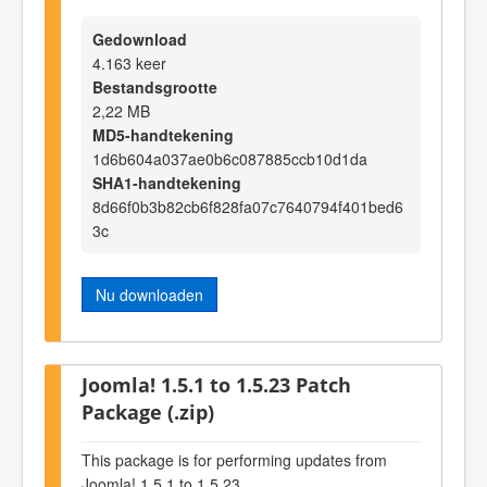
Gedownload
4.163 keer
Bestandsgrootte
2,22 MB
MD5-handtekening
1d6b604a037ae0b6c087885ccb10d1da
SHA1-handtekening
8d66f0b3b82cb6f828fa07c7640794f401bed6
3c
Nu downloaden
Joomla! 1.5.1 to 1.5.23 Patch
Package (.zip)
This package is for performing updates from
Joomla! 1.5.1 to 1.5.23