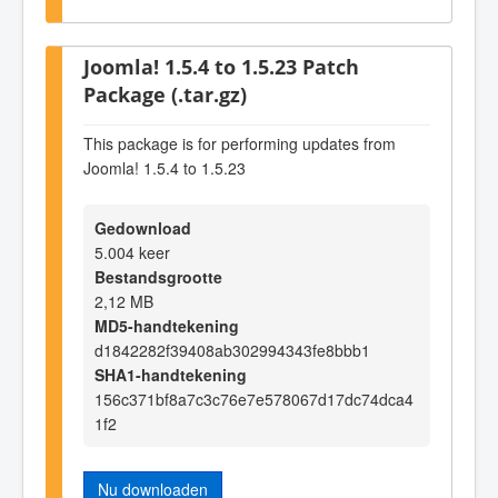
Joomla! 1.5.4 to 1.5.23 Patch
Package (.tar.gz)
This package is for performing updates from
Joomla! 1.5.4 to 1.5.23
Gedownload
5.004 keer
Bestandsgrootte
2,12 MB
MD5-handtekening
d1842282f39408ab302994343fe8bbb1
SHA1-handtekening
156c371bf8a7c3c76e7e578067d17dc74dca4
1f2
Nu downloaden