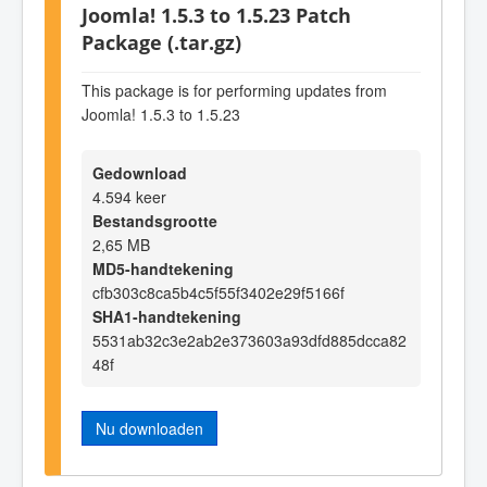
Joomla! 1.5.3 to 1.5.23 Patch
Package (.tar.gz)
This package is for performing updates from
Joomla! 1.5.3 to 1.5.23
Gedownload
4.594 keer
Bestandsgrootte
2,65 MB
MD5-handtekening
cfb303c8ca5b4c5f55f3402e29f5166f
SHA1-handtekening
5531ab32c3e2ab2e373603a93dfd885dcca82
48f
Nu downloaden