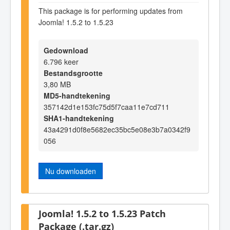
This package is for performing updates from
Joomla! 1.5.2 to 1.5.23
Gedownload
6.796 keer
Bestandsgrootte
3,80 MB
MD5-handtekening
357142d1e153fc75d5f7caa11e7cd711
SHA1-handtekening
43a4291d0f8e5682ec35bc5e08e3b7a0342f9
056
Nu downloaden
Joomla! 1.5.2 to 1.5.23 Patch
Package (.tar.gz)