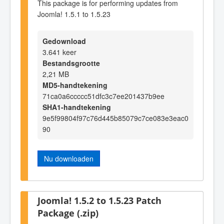
This package is for performing updates from
Joomla! 1.5.1 to 1.5.23
Gedownload
3.641 keer
Bestandsgrootte
2,21 MB
MD5-handtekening
71ca0a6ccccc51dfc3c7ee201437b9ee
SHA1-handtekening
9e5f99804f97c76d445b85079c7ce083e3eac0
90
Nu downloaden
Joomla! 1.5.2 to 1.5.23 Patch
Package (.zip)