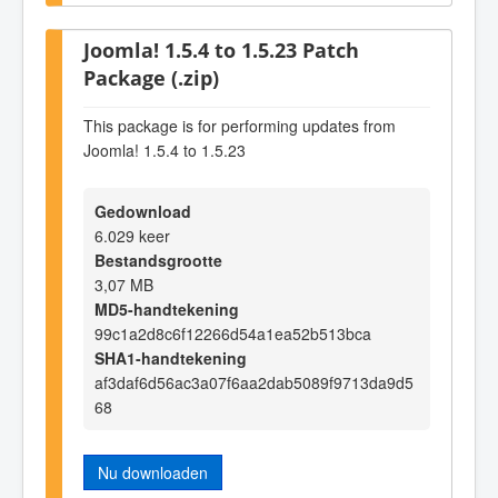
Joomla! 1.5.4 to 1.5.23 Patch
Package (.zip)
This package is for performing updates from
Joomla! 1.5.4 to 1.5.23
Gedownload
6.029 keer
Bestandsgrootte
3,07 MB
MD5-handtekening
99c1a2d8c6f12266d54a1ea52b513bca
SHA1-handtekening
af3daf6d56ac3a07f6aa2dab5089f9713da9d5
68
Nu downloaden