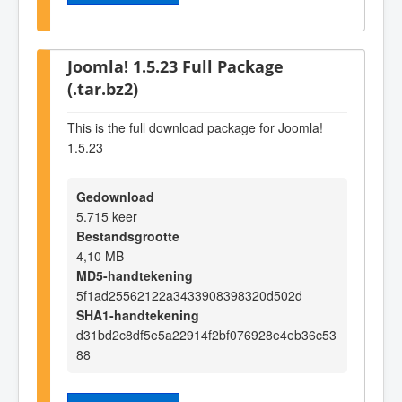
Joomla! 1.5.23 Full Package
(.tar.bz2)
This is the full download package for Joomla!
1.5.23
Gedownload
5.715 keer
Bestandsgrootte
4,10 MB
MD5-handtekening
5f1ad25562122a3433908398320d502d
SHA1-handtekening
d31bd2c8df5e5a22914f2bf076928e4eb36c53
88