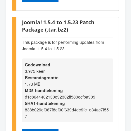
Joomla! 1.5.4 to 1.5.23 Patch
Package (.tar.bz2)
This package is for performing updates from
Joomla! 1.5.4 to 1.5.23
Gedownload
3.975 keer
Bestandsgrootte
1,73 MB
MD5-handtekening
d1c8644402130e92302ff580ecfba909
SHA1-handtekening
838b629ef987f8ef06f639d4de9fe1d34ac7f55
7