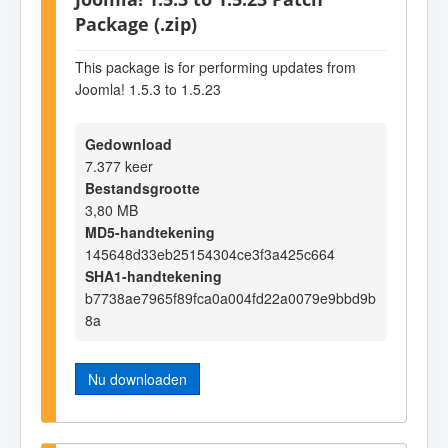
Package (.zip)
This package is for performing updates from
Joomla! 1.5.3 to 1.5.23
Gedownload
7.377 keer
Bestandsgrootte
3,80 MB
MD5-handtekening
145648d33eb25154304ce3f3a425c664
SHA1-handtekening
b7738ae7965f89fca0a004fd22a0079e9bbd9b
8a
Nu downloaden