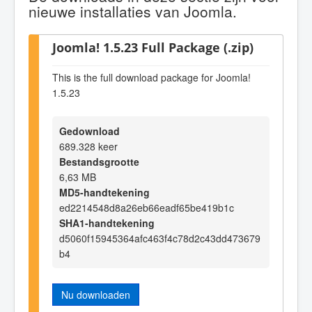
nieuwe installaties van Joomla.
Joomla! 1.5.23 Full Package (.zip)
This is the full download package for Joomla!
1.5.23
Gedownload
689.328 keer
Bestandsgrootte
6,63 MB
MD5-handtekening
ed2214548d8a26eb66eadf65be419b1c
SHA1-handtekening
d5060f15945364afc463f4c78d2c43dd473679
b4
Nu downloaden