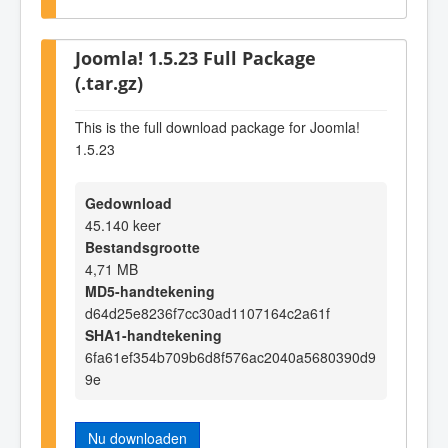
Joomla! 1.5.23 Full Package
(.tar.gz)
This is the full download package for Joomla!
1.5.23
Gedownload
45.140 keer
Bestandsgrootte
4,71 MB
MD5-handtekening
d64d25e8236f7cc30ad1107164c2a61f
SHA1-handtekening
6fa61ef354b709b6d8f576ac2040a5680390d9
9e
Nu downloaden