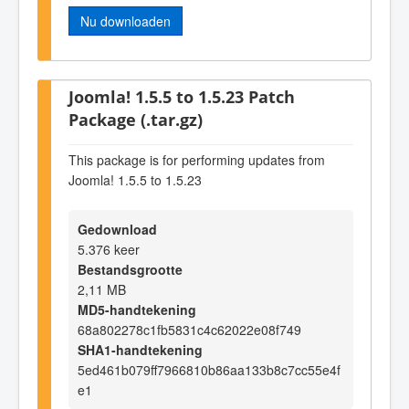
Nu downloaden
Joomla! 1.5.5 to 1.5.23 Patch
Package (.tar.gz)
This package is for performing updates from
Joomla! 1.5.5 to 1.5.23
Gedownload
5.376 keer
Bestandsgrootte
2,11 MB
MD5-handtekening
68a802278c1fb5831c4c62022e08f749
SHA1-handtekening
5ed461b079ff7966810b86aa133b8c7cc55e4f
e1