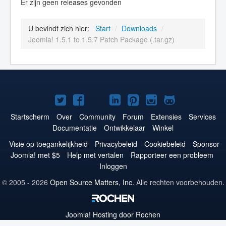
Er zijn geen releases gevonden
U bevindt zich hier:
Start
/
Downloads
/
Joomla! 1.5.1 to 1.5.7 Patch Package (.tar.gz)
Joomla!
Joomla!
Joomla!
Joomla!
Joomla!
Joomla!
Joomla!
op
op
op
op
op
op
op
Startscherm
Over
Community
Forum
Extensies
Services
Documentatie
Ontwikkelaar
Winkel
Twitter
Facebook
YouTube
LinkedIn
Pinterest
Instagram
GitHub
Visie op toegankelijkheid
Privacybeleid
Cookiebeleid
Sponsor
Joomla! met $5
Help met vertalen
Rapporteer een probleem
Inloggen
© 2005 - 2026
Open Source Matters, Inc.
Alle rechten voorbehouden.
Joomla!
Hosting door Rochen