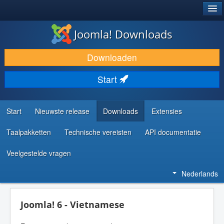
®
JOOMLA!
Joomla! Downloads
DOWNLOAD & BREID UIT
Downloaden
ONTDEK & LEER
Start
COMMUNITY & ONDERSTEUNING
ONTWIKKELAARSBRONNEN
Start
Nieuwste release
Downloads
Extensies
Taalpakketten
Technische vereisten
API documentatie
Veelgestelde vragen
Nederlands
Joomla! 6 - Vietnamese