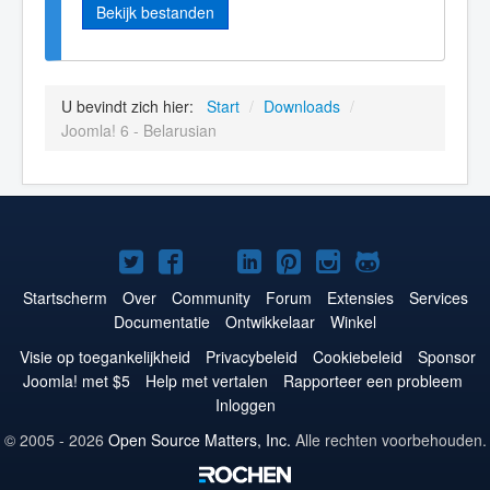
Bekijk bestanden
U bevindt zich hier:
Start
/
Downloads
/
Joomla! 6 - Belarusian
Joomla!
Joomla!
Joomla!
Joomla!
Joomla!
Joomla!
Joomla!
op
op
op
op
op
op
op
Startscherm
Over
Community
Forum
Extensies
Services
Documentatie
Ontwikkelaar
Winkel
Twitter
Facebook
YouTube
LinkedIn
Pinterest
Instagram
GitHub
Visie op toegankelijkheid
Privacybeleid
Cookiebeleid
Sponsor
Joomla! met $5
Help met vertalen
Rapporteer een probleem
Inloggen
© 2005 - 2026
Open Source Matters, Inc.
Alle rechten voorbehouden.