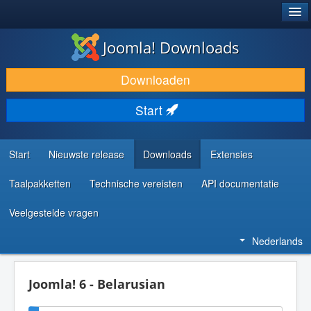
®
JOOMLA!
Joomla! Downloads
DOWNLOAD & BREID UIT
Downloaden
ONTDEK & LEER
Start
COMMUNITY & ONDERSTEUNING
ONTWIKKELAARSBRONNEN
Start
Nieuwste release
Downloads
Extensies
Taalpakketten
Technische vereisten
API documentatie
Veelgestelde vragen
Nederlands
Joomla! 6 - Belarusian