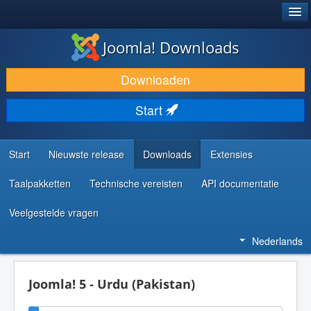
®
JOOMLA!
Joomla! Downloads
DOWNLOAD & BREID UIT
Downloaden
ONTDEK & LEER
Start
COMMUNITY & ONDERSTEUNING
ONTWIKKELAARSBRONNEN
Start
Nieuwste release
Downloads
Extensies
Taalpakketten
Technische vereisten
API documentatie
Veelgestelde vragen
Nederlands
Joomla! 5 - Urdu (Pakistan)