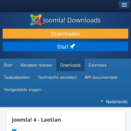
®
JOOMLA!
Joomla! Downloads
DOWNLOAD & BREID UIT
Downloaden
ONTDEK & LEER
Start
COMMUNITY & ONDERSTEUNING
ONTWIKKELAARSBRONNEN
Start
Nieuwste release
Downloads
Extensies
Taalpakketten
Technische vereisten
API documentatie
Veelgestelde vragen
Nederlands
Joomla! 4 - Laotian