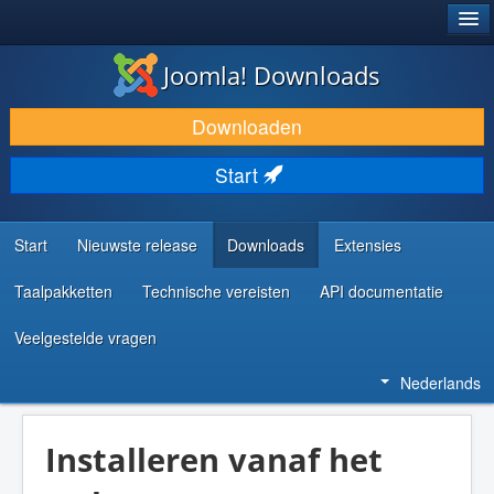
®
JOOMLA!
Joomla! Downloads
DOWNLOAD & BREID UIT
Downloaden
ONTDEK & LEER
Start
COMMUNITY & ONDERSTEUNING
ONTWIKKELAARSBRONNEN
Start
Nieuwste release
Downloads
Extensies
Taalpakketten
Technische vereisten
API documentatie
Veelgestelde vragen
Nederlands
Installeren vanaf het