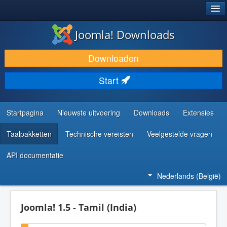
®
JOOMLA!
Joomla! Downloads
DOWNLOAD & BREID UIT
Downloaden
ONTDEK & LEER
Start
COMMUNITY & ONDERSTEUNING
ONTWIKKELAARSBRONNEN
Startpagina
Nieuwste uitvoering
Downloads
Extensies
Taalpakketten
Technische vereisten
Veelgestelde vragen
API documentatie
Nederlands (België)
Joomla! 1.5 - Tamil (India)