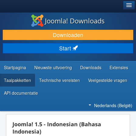
®
JOOMLA!
Joomla! Downloads
DOWNLOAD & BREID UIT
Downloaden
ONTDEK & LEER
Start
COMMUNITY & ONDERSTEUNING
ONTWIKKELAARSBRONNEN
Startpagina
Nieuwste uitvoering
Downloads
Extensies
Taalpakketten
Technische vereisten
Veelgestelde vragen
API documentatie
Nederlands (België)
Joomla! 1.5 - Indonesian (Bahasa
Indonesia)