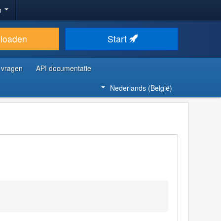
n
loaden
Start
 vragen
API documentatie
Nederlands (België)