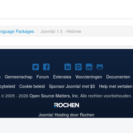
anguage Packages
/
Joomla! 1.5 - Hebrew
Joomla!
Joomla!
Joomla!
Joomla!
Joomla!
Joomla!
Joomla!
op
op
op
op
op
op
op
s
Gemeenschap
Forum
Extensies
Voorzieningen
Documenten
Twitter
Facebook
YouTube
LinkedIn
Pinterest
Instagram
GitHub
cybeleid
Cookie beleid
Sponsor Joomla! met $5
Help met vertalen
© 2005 - 2026
Open Source Matters, Inc.
Alle rechten voorbehouden.
Joomla!
Hosting door Rochen