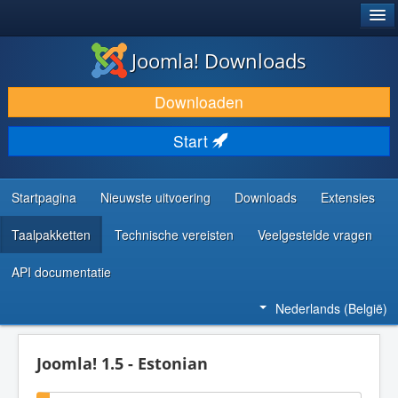
®
JOOMLA!
Joomla! Downloads
DOWNLOAD & BREID UIT
Downloaden
ONTDEK & LEER
Start
COMMUNITY & ONDERSTEUNING
ONTWIKKELAARSBRONNEN
Startpagina
Nieuwste uitvoering
Downloads
Extensies
Taalpakketten
Technische vereisten
Veelgestelde vragen
API documentatie
Nederlands (België)
Joomla! 1.5 - Estonian