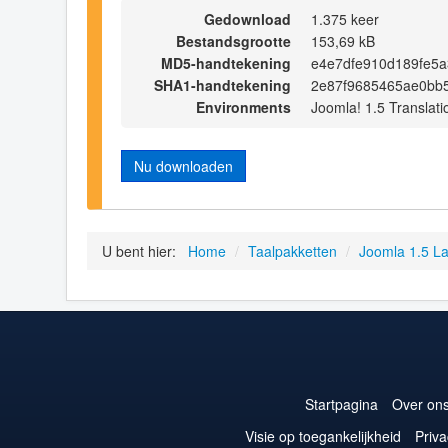
Gedownload
1.375 keer
Bestandsgrootte
153,69 kB
MD5-handtekening
e4e7dfe910d189fe5a
SHA1-handtekening
2e87f9685465ae0bb
Environments
Joomla! 1.5 Translati
Nu downloaden
U bent hier:
Home
/
Taalpakketten
/
Joomla 1.5 L
Startpagina
Over on
Visie op toegankelijkheid
Priva