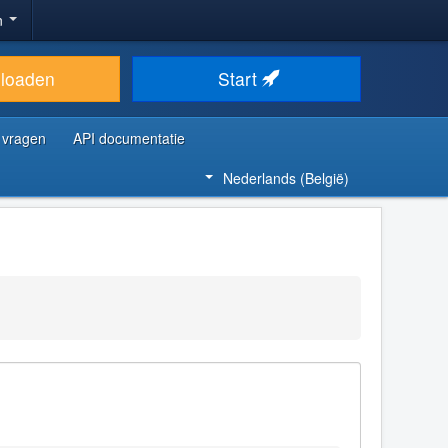
n
loaden
Start
 vragen
API documentatie
Nederlands (België)