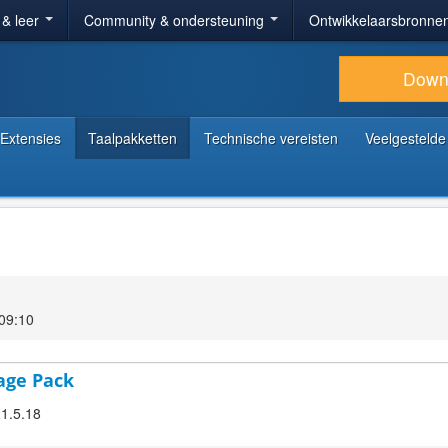
 & leer
Community & ondersteuning
Ontwikkelaarsbronne
Down
Extensies
Taalpakketten
Technische vereisten
Veelgestelde
 09:10
age Pack
 1.5.18