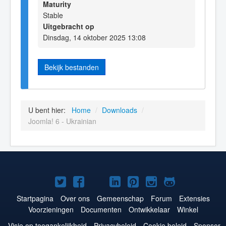
Maturity
Stable
Uitgebracht op
Dinsdag, 14 oktober 2025 13:08
Bekijk bestanden
U bent hier:
Home
/
Downloads
/
Joomla! 6 - Ukrainian
Joomla!
Joomla!
Joomla!
Joomla!
Joomla!
Joomla!
Joomla!
op
op
op
op
op
op
op
Startpagina
Over ons
Gemeenschap
Forum
Extensies
Voorzieningen
Documenten
Ontwikkelaar
Winkel
Twitter
Facebook
YouTube
LinkedIn
Pinterest
Instagram
GitHub
Visie op toegankelijkheid
Privacybeleid
Cookie beleid
Sponsor