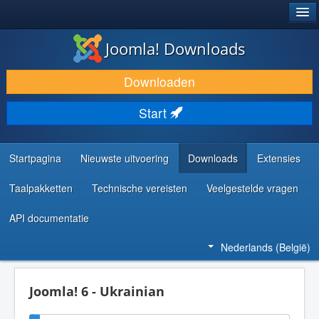
®
JOOMLA!
Joomla! Downloads
DOWNLOAD & BREID UIT
Downloaden
ONTDEK & LEER
Start
COMMUNITY & ONDERSTEUNING
ONTWIKKELAARSBRONNEN
Startpagina
Nieuwste uitvoering
Downloads
Extensies
Taalpakketten
Technische vereisten
Veelgestelde vragen
API documentatie
Nederlands (België)
Joomla! 6 - Ukrainian