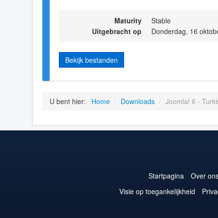
Maturity
Stable
Uitgebracht op
Donderdag, 16 oktob
Bekijk bestanden
U bent hier:
Home
/
Downloads
/
Joomla! 6 - Turk
Startpagina
Over on
Visie op toegankelijkheid
Priva