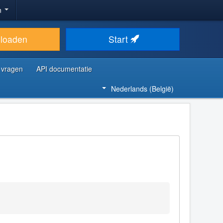
n
loaden
Start
 vragen
API documentatie
Nederlands (België)