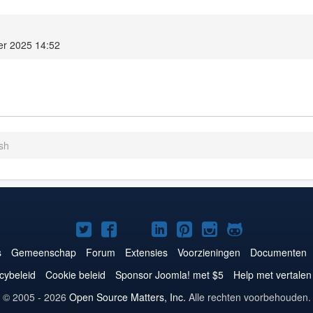
er 2025 14:52
ish
Joomla!
Joomla!
Joomla!
Joomla!
Joomla!
Joomla!
Joomla!
op
op
op
op
op
op
op
s
Gemeenschap
Forum
Extensies
Voorzieningen
Documenten
Twitter
Facebook
YouTube
LinkedIn
Pinterest
Instagram
GitHub
cybeleid
Cookie beleid
Sponsor Joomla! met $5
Help met vertalen
© 2005 - 2026
Open Source Matters, Inc.
Alle rechten voorbehouden.