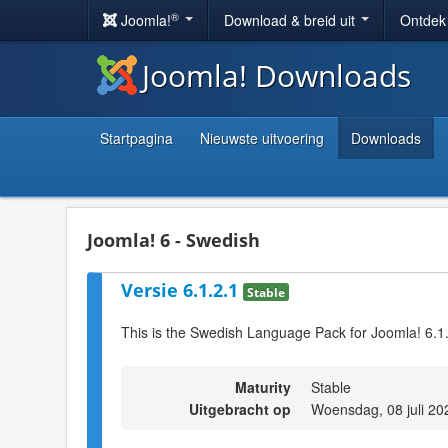
®
Joomla!
Download & breid uit
Ontdek
Joomla! Downloads
Startpagina
Nieuwste uitvoering
Downloads
Joomla! 6 - Swedish
Versie 6.1.2.1
Stable
This is the Swedish Language Pack for Joomla! 6.1
Maturity
Stable
Uitgebracht op
Woensdag, 08 juli 20