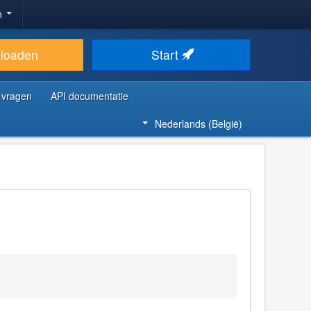
n
loaden
Start
 vragen
API documentatie
Nederlands (België)