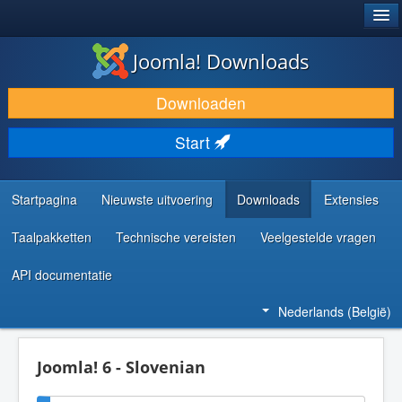
®
JOOMLA!
Joomla! Downloads
DOWNLOAD & BREID UIT
Downloaden
ONTDEK & LEER
Start
COMMUNITY & ONDERSTEUNING
ONTWIKKELAARSBRONNEN
Startpagina
Nieuwste uitvoering
Downloads
Extensies
Taalpakketten
Technische vereisten
Veelgestelde vragen
API documentatie
Nederlands (België)
Joomla! 6 - Slovenian