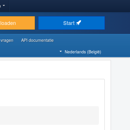
n
loaden
Start
 vragen
API documentatie
Nederlands (België)