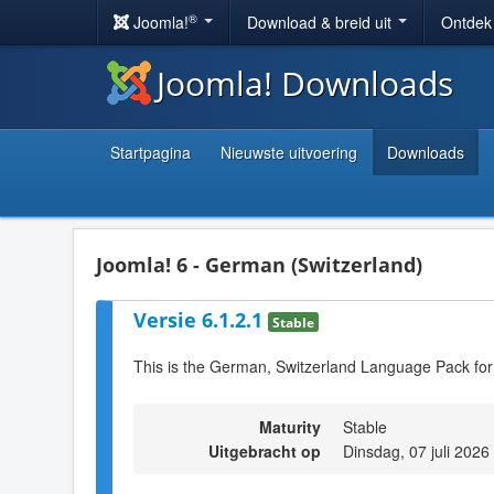
®
Joomla!
Download & breid uit
Ontdek
Joomla! Downloads
Startpagina
Nieuwste uitvoering
Downloads
Joomla! 6 - German (Switzerland)
Versie 6.1.2.1
Stable
This is the German, Switzerland Language Pack for
Maturity
Stable
Uitgebracht op
Dinsdag, 07 juli 2026