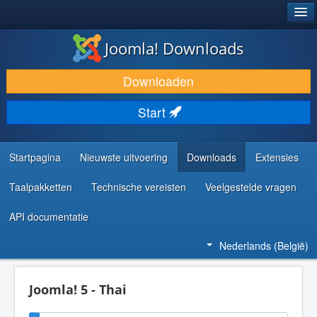
®
JOOMLA!
Joomla! Downloads
DOWNLOAD & BREID UIT
Downloaden
ONTDEK & LEER
Start
COMMUNITY & ONDERSTEUNING
ONTWIKKELAARSBRONNEN
Startpagina
Nieuwste uitvoering
Downloads
Extensies
Taalpakketten
Technische vereisten
Veelgestelde vragen
API documentatie
Nederlands (België)
Joomla! 5 - Thai