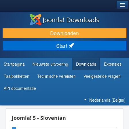
®
JOOMLA!
Joomla! Downloads
DOWNLOAD & BREID UIT
Downloaden
ONTDEK & LEER
Start
COMMUNITY & ONDERSTEUNING
ONTWIKKELAARSBRONNEN
Startpagina
Nieuwste uitvoering
Downloads
Extensies
Taalpakketten
Technische vereisten
Veelgestelde vragen
API documentatie
Nederlands (België)
Joomla! 5 - Slovenian