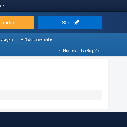
n
loaden
Start
 vragen
API documentatie
Nederlands (België)