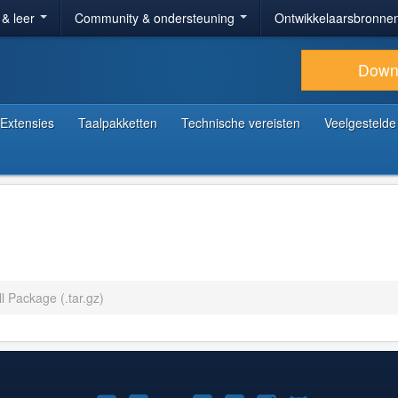
 & leer
Community & ondersteuning
Ontwikkelaarsbronne
Down
Extensies
Taalpakketten
Technische vereisten
Veelgestelde
l Package (.tar.gz)