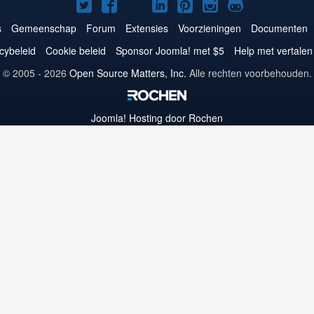
Joomla!
Joomla!
Joomla!
Joomla!
Joomla!
Joomla!
Joomla!
op
op
op
op
op
op
op
s
Gemeenschap
Forum
Extensies
Voorzieningen
Documenten
Twitter
Facebook
YouTube
LinkedIn
Pinterest
Instagram
GitHub
cybeleid
Cookie beleid
Sponsor Joomla! met $5
Help met vertalen
© 2005 - 2026
Open Source Matters, Inc.
Alle rechten voorbehouden.
Joomla!
Hosting door Rochen