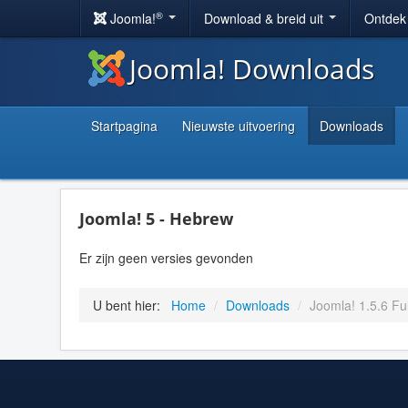
®
Joomla!
Download & breid uit
Ontdek
Joomla! Downloads
Startpagina
Nieuwste uitvoering
Downloads
Joomla! 5 - Hebrew
Er zijn geen versies gevonden
U bent hier:
Home
/
Downloads
/
Joomla! 1.5.6 Ful