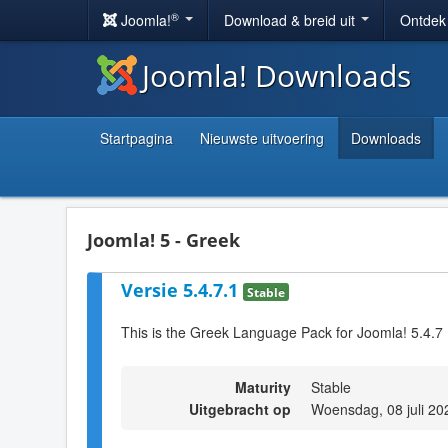
®
Joomla!
Download & breid uit
Ontdek
Joomla! Downloads
Startpagina
Nieuwste uitvoering
Downloads
Joomla! 5 - Greek
Versie 5.4.7.1
Stable
This is the Greek Language Pack for Joomla! 5.4.7
Maturity
Stable
Uitgebracht op
Woensdag, 08 juli 20