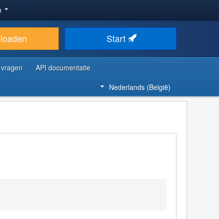
n
loaden
Start
 vragen
API documentatie
Nederlands (België)