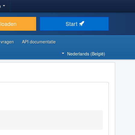
n
loaden
Start
 vragen
API documentatie
Nederlands (België)