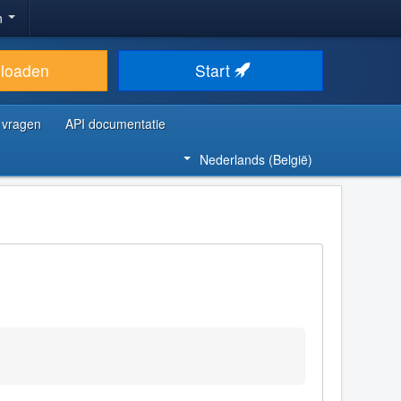
n
loaden
Start
 vragen
API documentatie
Nederlands (België)