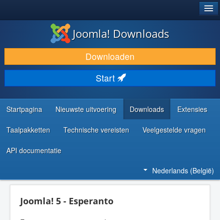
®
JOOMLA!
Joomla! Downloads
DOWNLOAD & BREID UIT
Downloaden
ONTDEK & LEER
Start
COMMUNITY & ONDERSTEUNING
ONTWIKKELAARSBRONNEN
Startpagina
Nieuwste uitvoering
Downloads
Extensies
Taalpakketten
Technische vereisten
Veelgestelde vragen
API documentatie
Nederlands (België)
Joomla! 5 - Esperanto