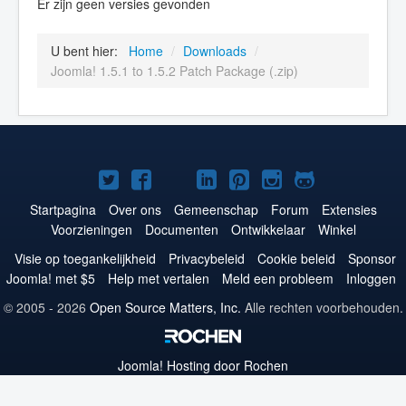
Er zijn geen versies gevonden
U bent hier:
Home
/
Downloads
/
Joomla! 1.5.1 to 1.5.2 Patch Package (.zip)
Joomla!
Joomla!
Joomla!
Joomla!
Joomla!
Joomla!
Joomla!
op
op
op
op
op
op
op
Startpagina
Over ons
Gemeenschap
Forum
Extensies
Voorzieningen
Documenten
Ontwikkelaar
Winkel
Twitter
Facebook
YouTube
LinkedIn
Pinterest
Instagram
GitHub
Visie op toegankelijkheid
Privacybeleid
Cookie beleid
Sponsor
Joomla! met $5
Help met vertalen
Meld een probleem
Inloggen
© 2005 - 2026
Open Source Matters, Inc.
Alle rechten voorbehouden.
Joomla!
Hosting door Rochen