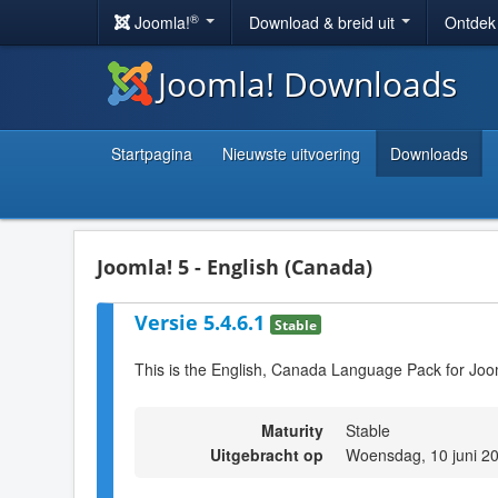
®
Joomla!
Download & breid uit
Ontdek
Joomla! Downloads
Startpagina
Nieuwste uitvoering
Downloads
Joomla! 5 - English (Canada)
Versie 5.4.6.1
Stable
This is the English, Canada Language Pack for Joo
Maturity
Stable
Uitgebracht op
Woensdag, 10 juni 2