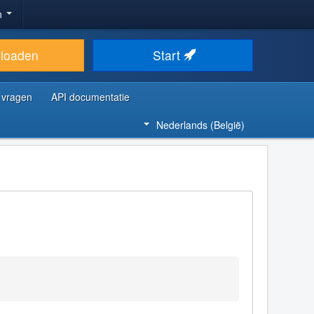
n
loaden
Start
 vragen
API documentatie
Nederlands (België)