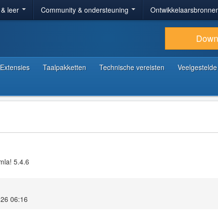
 & leer
Community & ondersteuning
Ontwikkelaarsbronne
Down
Extensies
Taalpakketten
Technische vereisten
Veelgestelde
mla! 5.4.6
026 06:16