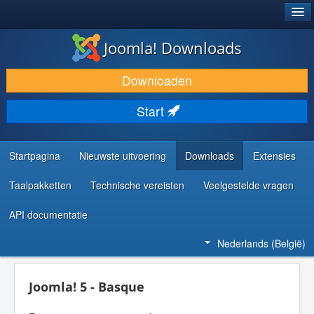
®
JOOMLA!
Joomla! Downloads
DOWNLOAD & BREID UIT
Downloaden
ONTDEK & LEER
Start
COMMUNITY & ONDERSTEUNING
ONTWIKKELAARSBRONNEN
Startpagina
Nieuwste uitvoering
Downloads
Extensies
Taalpakketten
Technische vereisten
Veelgestelde vragen
API documentatie
Nederlands (België)
Joomla! 5 - Basque