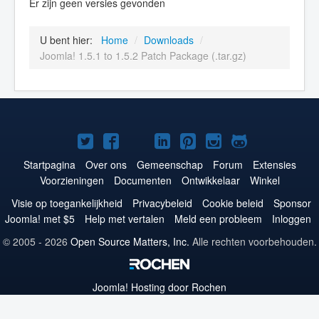
Er zijn geen versies gevonden
U bent hier:
Home
/
Downloads
/
Joomla! 1.5.1 to 1.5.2 Patch Package (.tar.gz)
Joomla!
Joomla!
Joomla!
Joomla!
Joomla!
Joomla!
Joomla!
op
op
op
op
op
op
op
Startpagina
Over ons
Gemeenschap
Forum
Extensies
Voorzieningen
Documenten
Ontwikkelaar
Winkel
Twitter
Facebook
YouTube
LinkedIn
Pinterest
Instagram
GitHub
Visie op toegankelijkheid
Privacybeleid
Cookie beleid
Sponsor
Joomla! met $5
Help met vertalen
Meld een probleem
Inloggen
© 2005 - 2026
Open Source Matters, Inc.
Alle rechten voorbehouden.
Joomla!
Hosting door Rochen