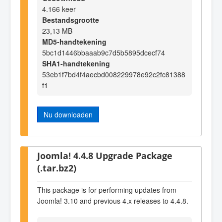
4.166 keer
Bestandsgrootte
23,13 MB
MD5-handtekening
5bc1d1446bbaaab9c7d5b5895dcecf74
SHA1-handtekening
53eb1f7bd4f4aecbd008229978e92c2fc81388
f1
Nu downloaden
Joomla! 4.4.8 Upgrade Package
(.tar.bz2)
This package is for performing updates from
Joomla! 3.10 and previous 4.x releases to 4.4.8.