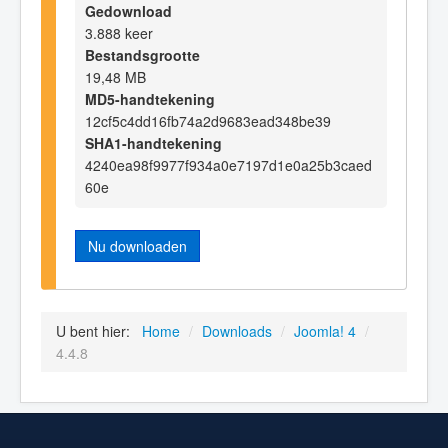
Gedownload
3.888 keer
Bestandsgrootte
19,48 MB
MD5-handtekening
12cf5c4dd16fb74a2d9683ead348be39
SHA1-handtekening
4240ea98f9977f934a0e7197d1e0a25b3caed
60e
Nu downloaden
U bent hier:
Home
/
Downloads
/
Joomla! 4
/
4.4.8