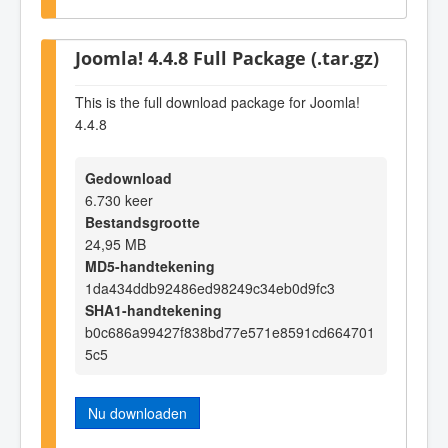
Joomla! 4.4.8 Full Package (.tar.gz)
This is the full download package for Joomla!
4.4.8
Gedownload
6.730 keer
Bestandsgrootte
24,95 MB
MD5-handtekening
1da434ddb92486ed98249c34eb0d9fc3
SHA1-handtekening
b0c686a99427f838bd77e571e8591cd664701
5c5
Nu downloaden