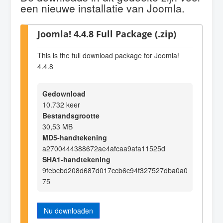
een nieuwe installatie van Joomla.
Joomla! 4.4.8 Full Package (.zip)
This is the full download package for Joomla!
4.4.8
Gedownload
10.732 keer
Bestandsgrootte
30,53 MB
MD5-handtekening
a2700444388672ae4afcaa9afa11525d
SHA1-handtekening
9febcbd208d687d017ccb6c94f327527dba0a0
75
Nu downloaden