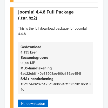
Joomla! 4.4.8 Full Package
(.tar.bz2)
This is the full download package for Joomla!
4.4.8
Gedownload
4.135 keer
Bestandsgrootte
20,99 MB
MD5-handtekening
6ad22eb8140e83508ae400c189ae454f
SHA1-handtekening
13e27443267b125e5a6be4f7ff39059016b819
4d
Nu downloaden