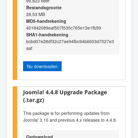
99.823 keer
Bestandsgrootte
28,53 MB
MD5-handtekening
401842089eaf507f535c765e13e1fb59
SHA1-handtekening
bcbd07e28df32c27ae94fbc94b6603d7527e3
aaf
Nu downloaden
Joomla! 4.4.8 Upgrade Package
(.tar.gz)
This package is for performing updates from
Joomla! 3.10 and previous 4.x releases to 4.4.8.
Gedownload