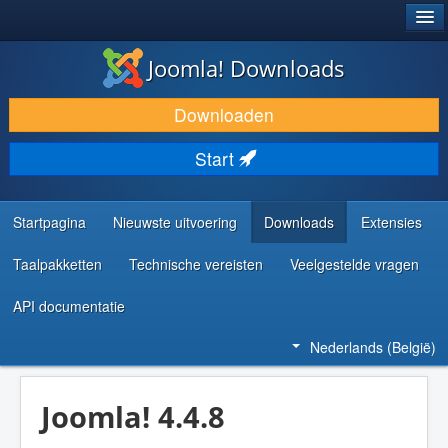
®
JOOMLA!
Joomla! Downloads
DOWNLOAD & BREID UIT
Downloaden
ONTDEK & LEER
Start
COMMUNITY & ONDERSTEUNING
ONTWIKKELAARSBRONNEN
Startpagina
Nieuwste uitvoering
Downloads
Extensies
Taalpakketten
Technische vereisten
Veelgestelde vragen
API documentatie
Nederlands (België)
Joomla! 4.4.8